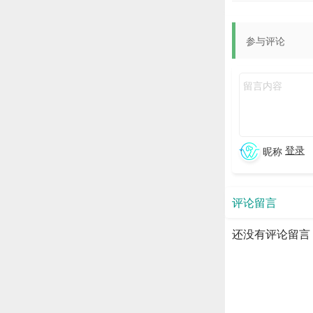
参与评论
1、定制化服务是
的生产劳动和无形
2、定制化服务带
产过剩，也不会出
3、定制化服务所
登录
昵称
人分享，即积极地
评论留言
还没有评论留言