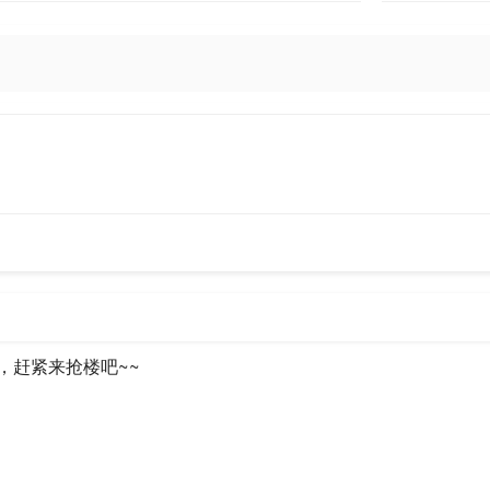
一种劳动，并且是一种高水平的劳动。它需要“劳动者”有更高的素质，更
的服务具有更大的价值。
给消费者的是个性的感受，“结果是没有哪两个人能够得到完全相同的体验
现需求抱怨，进而保证经济运行的平衡与稳定。
产生的“体验”效应是带给消费者美好的感觉、永久的记忆和值得回味的事
传播，进而产生放大效应。
，赶紧来抢楼吧~~