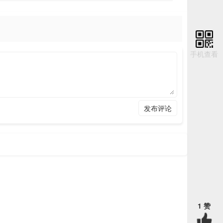
丰富的专业知识，更积极的工作态度。因此，这种劳动较有形
手机查看
”。因此这是一种量身打造，有需有供的活动，它不会出现生
物与经历。消费者对这种美好的感受不会独自享有，而会与他
发布评论
广告
1 赞