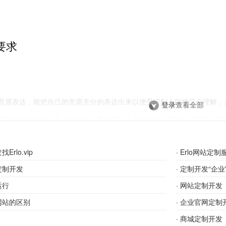
要求
意愿表达，能把自己的意愿充分的表达出来以便受定制人能够完全理解，
登录
查看全部
真实的反映定制人本人的意愿，要求定制人为将来的扩展做出必要的说明
阶段所要完成的目标。
rlo.vip
·
Erlo网站定制
制人提出的意愿表达做出详细的评估，是否自己的水平能够达到这一要求
定制开发
·
定制开发“企
人的要求提出自己的看法，直到双方达到融会贯通。
发”​
运行
·
网站定制开发
网站的区别
·
企业官网定制
·
商城定制开发