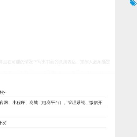
并且在可能的情况下写出书面的意愿表达，定制人必须确定
，对将来可能预见到的情况进行补充。为受定制人提出一定
服务
，对各项条件做出详细的分析，对可能会出现的情况做一般
业官网、小程序、商城（电商平台）、管理系统、微信开
开发