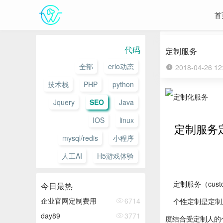
首
代码
定制服务
全部
erlo动态
2018-04-26 1
技术栈
PHP
python
Jquery
SEO
Java
IOS
linux
定制服务
mysql/redis
小程序
人工AI
H5游戏体验
定制服务（cust
今日最热
企业官网定制费用
6714
个性定制是定制人
day89
3771
度结合受定制人的