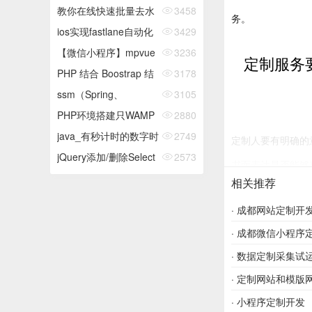
DjangoRsetFramework
教你在线快速批量去水
3458
务。
学习---...
印解析快手、抖音、火
ios实现fastlane自动化
3429
山等短视频方法技巧
打包
【微信小程序】mpvue
3236
定制服务
分...
中页面之间传值（全网
PHP 结合 Boostrap 结
3178
唯一真正可行的方...
合 js 实现学生列表删
ssm（Spring、
3105
除...
Springmvc、Mybatis）
PHP环境搭建只WAMP
2880
实...
java_有秒计时的数字时
2749
定制人要有明确的
钟
jQuery添加/删除Select
2573
书面表达是否能够
的Option项
相关推荐
期限的任务，每个
·
成都网站定制开发找E
受定制人要针对定
·
成都微信小程序
性的预测，对定制
·
数据定制采集试
·
定制网站和模版
特征
·
小程序定制开发