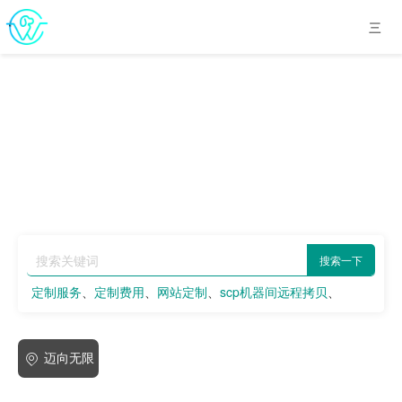
搜索一下
定制服务
、
定制费用
、
网站定制
、
scp机器间远程拷贝
、
亲测：LNMP环境下，解决项目缓冲慢、502以及配置https的
问题
迈向无限
、
mongodb
、
hU
、
IP
、
ai
、
ios