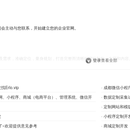
问会主动与您联系，开始建立您的企业官网。
及需求，准确定位，量身规划，打造完整而清晰的网站架构、布局和内容
登录
查看全部
rlo.vip
·
成都微信小程
网站视觉效果，与设计师实时交互，最终为您呈现完美网站。
官网、小程序、商城（电商平台）、管理系统、微信开
·
数据定制采集
·
定制网站和模
发
·
小程序定制开
后，网站即可成功上线。还可享受服务期限内产品功能免费升级。
0了~欢迎提供意见参考
·
商城定制开发