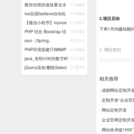
DjangoRsetFramework
教你在线快速批量去水
3460
学习---...
印解析快手、抖音、火
ios实现fastlane自动化
3434
2.项目启动
山等短视频方法技巧
打包
【微信小程序】mpvue
3237
下单1天内建站顾
分...
中页面之间传值（全网
PHP 结合 Boostrap 结
3180
唯一真正可行的方...
合 js 实现学生列表删
ssm（Spring、
3111
除...
Springmvc、Mybatis）
PHP环境搭建只WAMP
2884
3. 网站策划
实...
java_有秒计时的数字时
2750
根据您的行业特性
钟
jQuery添加/删除Select
2576
的Option项
相关推荐
4. 视觉设计
·
成都网站定制开发找E
您可随时在线预览
·
定制开发“企业
发”​
·
网站定制开发
5. 网站上线
·
企业官网定制开
待您最终满意验收
·
网站收录破100