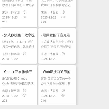
数值的字符串
四：计算机视觉 第三
数⽤来判断字符串str是否
度学习课程的学习笔记。
表示数值（包括科学计数
课程相关信息链接如下：
周：检测算...
来源：博客园
来源：博客园
法的数字，⼩数和整
原课程视频链接：[双语
2025-12-23
2025-12-22
数）。科学计数法的数字
字幕]吴恩达深度学习
263
299
(按顺序）可以分成以下
deeplearning.ai github
⼏个部分: 若⼲空格 ⼀个
课程资料，含课件与笔
整数或者⼩数 （可选）
记:吴恩达深度学习教...
· 流式数据集：效率提
· 经同意的语音克隆
⼀个 ' e '...
快速了解（TLDR） 现在
在这篇博客文章中，我们
升 100 倍！
只需一行代码，就能通过
介绍了“语音同意验证机
load_dataset('dataset',
制 (voice consent
来源：博客园
来源：博客园
streaming=True) 以流式
gate)”的概念，支持通过
2025-12-22
2025-12-22
方式加载数据集，无需下
明确同意来进行语音克
载！ 无需复杂配置、不
隆。我们还提供了一个
占磁盘空间、不再...
示例 Space 应用 和 相关
· Codex 正在推动开
· Web层接口通用鉴
代码，帮助大家快速...
继我们使用 Claude
背景 目前我负责的一个
源 AI 模型的训练与发
权注解实践（基于
Code 训练开源模型的项
公司内部Java应用，其
目之后，现在我们更进一
Web层几乎没有进行水平
布
JDK8）
来源：博客园
来源：博客园
步，将 Codex 引入这一
鉴权，存在着一定的风
2025-12-22
2025-12-22
流程。这里的重点不
险，比如A可以看到不属
221
246
是“Codex 自己开源模
于他的B公司的数据。最
型”，而是让 Codex 作为
近公司进行渗透测试，将