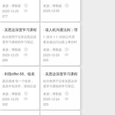
戏
目前该项目仍是不稳定阶
权必究！ 前言 传统 AI 应
据库架构...
来源：博客园
来源：博客园
体
段，在环境配置上也遇到
用往往需要组合多个数据
2025-12-25
2025-12-25
了很多问题。 一、conda
库：PostgreSQL 存储结
验
277
环境配置 conda create --
构化数据，Elasticsearch
name vimo pyth...
做全文搜索，Milvus 做...
· 吴恩达深度学习课程
· 读人机沟通法则：理
此分类用于记录吴恩达深
1. 排斥 1.1. 科技公司需
四：计算机视觉 第三
解数字世界的设计与
度学习课程的学习笔记。
要全速运行以跟上摩尔时
课程相关信息链接如下：
间尺度，这加大了在潜在
周：检测算...
形成06机器让...
来源：博客园
来源：博客园
原课程视频链接：[双语
雇员中优化“文化适配度”
2025-12-25
2025-12-25
字幕]吴恩达深度学习
1.1.1. 意味着招聘“和我们
289
265
deeplearning.ai github
一样”的人—的压力 1....
课程资料，含课件与笔
记:吴恩达深度学习教...
· 剑指offer-55、链表
· 吴恩达深度学习课程
题⽬描述 给⼀个链表，
此分类用于记录吴恩达深
中环的⼊⼝节点
四：计算机视觉 第三
若其中包含环，请找出该
度学习课程的学习笔记。
链表的环的⼊⼝结点，否
课程相关信息链接如下：
周：检测算...
来源：博客园
来源：博客园
则，输出null 。 例如，输
原课程视频链接：[双语
2025-12-25
2025-12-24
⼊{1,2},{3,4,5} 时，对应
字幕]吴恩达深度学习
302
325
的环形链表如下图所示：
deeplearning.ai github
可以看到环的⼊⼝结点的
课程资料，含课件与笔