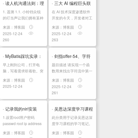
结点值为3，所以...
记:吴恩达深度学习教...
· 读人机沟通法则：理
· 三大 AI 编程巨头联
1. 遥测 1.1. 小铃铛尖锐
在 AI 技术深度渗透软件
解数字世界的设计与
手！Polocode.ai ...
的叮当声让我们拥有某种
开发的今天，开发者对工
低科技水平的感知能力，
具的需求早已超越单一功
形成05机器可...
来源：博客园
来源：博客园
让我们知道有人在前台
能的局限。能够整合顶尖
2025-12-24
2025-12-24
1.2. “遥测”(telemetry)这
技术、覆盖全流程的一站
260
263
个词诞生于19世纪的法
式平台，成为突破效率瓶
国，...
颈的关键。Polocode.ai
的横空出世，正以革命性
· MyBatis踩坑实录：
· 剑指offer-54、字符
的整合...
早上刚到公司，打开电
题⽬描述 请实现⼀个函
那些不报错但让你
流中第一个不重复的
脑，写着需求听着歌。突
数⽤来找出字符流中第⼀
然钉钉一响，测试发来消
个只出现⼀次的字符。例
debug...
字符
来源：博客园
来源：博客园
息："你那个接口报错
如，当从字符流中只读出
2025-12-24
2025-12-24
了"。打开日志一看，
前两个字符" go "时，第
261
MyBatis又炸了。 说实
⼀个只出现⼀次的字符
话，MyBatis这玩意儿平
是" g "。当从该字符流中
时挺好用的，但有时候报
读出前六个字符“ google
· 记录我的niri安装
· 吴恩达深度学习课程
的错真让人摸...
"...
1.设置root用户密码
此分类用于记录吴恩达深
四：计算机视觉 第三
passwd root ip address
度学习课程的学习笔记。
查看ip地址，远程连接 ip
课程相关信息链接如下：
周：检测算...
来源：博客园
来源：博客园
端口为22。用户：root，
原课程视频链接：[双语