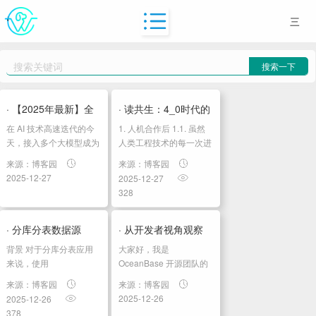
代
码
搜索一下
全
部
· 【2025年最新】全
· 读共生：4_0时代的
erlo
在 AI 技术高速迭代的今
1. 人机合作后 1.1. 虽然
面解析 poloapi.top...
人机关系02人机合作
动
天，接入多个大模型成为
人类工程技术的每一次进
技术产品的重要能力，无
步都需要解决难度更大的
后
态
来源：博客园
来源：博客园
论是构建智能客服、生成
问题，但渴望解决问题的
2025-12-27
2025-12-27
技
式内容中台，还是开发自
精神始终推动着人类不断
328
动化助手，都需要支持
创新 1.1.1. 目标一如既往
术
GPT、Claude、
地不是取代人...
栈
Gemini、其他语言或多
· 分库分表数据源
· 从开发者视角观察
模态模型。单个...
背景 对于分库分表应用
大家好，我是
PHP
ShardingSphereData...
OceanBase 开源的
来说，使用
OceanBase 开源团队的
python
org.apache.shardingsphere.driver.jdbc.core.datasource.ShardingSphereDataSo
一名研发同学，最近一年
AI...
来源：博客园
来源：博客园
是一个不错...
紧跟公司的 DATA X AI 战
2025-12-26
2025-12-26
Jquery
略在做相关的研发工作，
378