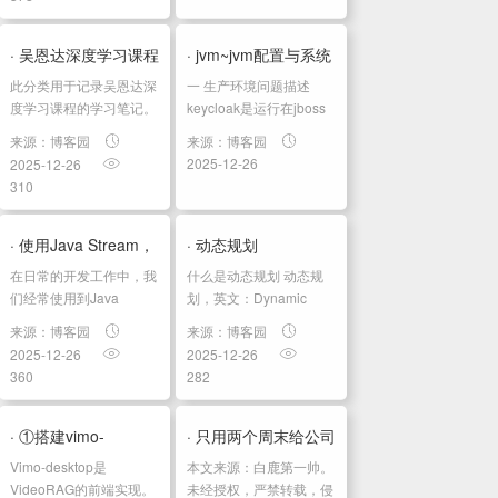
所以今天我就从我自己的
SEO
视角和大家聊一聊我眼中
的 OceanBase 在近期
· 吴恩达深度学习课程
· jvm~jvm配置与系统
Java
开...
此分类用于记录吴恩达深
一 生产环境问题描述
四：计算机视觉 第三
配置的关系
IOS
度学习课程的学习笔记。
keycloak是运行在jboss
课程相关信息链接如下：
上面，并且部署到了容器
周：检测算法...
linux
来源：博客园
来源：博客园
原课程视频链接：[双语
里，在k8s上面进行编
2025-12-26
2025-12-26
字幕]吴恩达深度学习
排，现在遇到gc在某个时
mysql/redis
310
deeplearning.ai github
刻垃圾回收速度变慢，
小
课程资料，含课件与笔
CPU接近100%，容器导
记:吴恩达深度学习教...
致存活探针失败，容器最
· 使用Java Stream，
· 动态规划
程
后重启...
在日常的开发工作中，我
什么是动态规划 动态规
将集合转换为一对一
序
们经常使用到Java
划，英文：Dynamic
Stream，特别是Stream
Programming，简称
Ma...
人
来源：博客园
来源：博客园
API中提供的
DP，如果某一问题有很
2025-12-26
2025-12-26
工
Collectors.toList()收集
多重叠子问题，使用动态
360
282
器， 但有些场景下，我
规划是最有效的。 所以
AI
们需要将集合转换为
动态规划中每一个状态一
H5
Map，这时候就需要使
定是由上一个状态推导出
· ①搭建vimo-
· 只用两个周末给公司
用...
来的，这一点...
游
Vimo-desktop是
本文来源：白鹿第一帅。
desktop本地运行环境
省了450$/月：从多数
VideoRAG的前端实现。
未经授权，严禁转载，侵