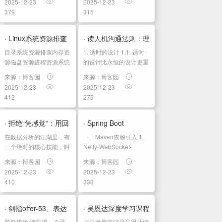
2025-12-23
2025-12-23
密码：root 2. 禁用
字幕]吴恩达深度学习
379
315
reflector 服务 2020 ...
deeplearning.ai github
课程资料，含课件与笔
记:吴恩达深度学习教...
· Linux系统资源排查
· 读人机沟通法则：理
目录系统资源排查内存资
1. 适时的设计 1.1. 适时
以及修改限制
解数字世界的设计与
源磁盘资源进程资源系统
的设计比永恒的设计更重
资源限制Cgroup级别系
要 1.2. Scrum 1.2.1. 发布
形成04机器是...
来源：博客园
来源：博客园
统级别修
一个不完整但会进行多次
2025-12-23
2025-12-23
改/etc/sysctl.conf用户级
迭代的产品，而非试图交
412
275
别 系统资源排查 内存资
付一个完整的...
源 最常用的内存查看命
令 free -h ...
· 拒绝“凭感觉”：用回
· Spring Boot
在数据分析的江湖里，有
一、Maven依赖引入 1.
归分析看透数据背后
WebSocket方案终
一个绝对的核心技能，叫
Netty-WebSocket-
做回归分析
Spring-Boot-Starter
的秘密
极...
来源：博客园
来源：博客园
（Regression
org.yeauty...
2025-12-23
2025-12-23
Analysis）。 无论你是刚
410
338
入行的新手，还是想要进
阶的老手，掌握它，你就
拥有了预测未来的“水晶
· 剑指offer-53、表达
· 吴恩达深度学习课程
球”。 很多初学者一听...
题⽬描述 请实现⼀个函
此分类用于记录吴恩达深