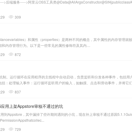
--->阿里云OSS工具类@Data@AllArgsConstructor@Slf4jpublicclassAliOssUtil{pr
:29
309
instancevariables）和属性（properties）是两种不同的概念，其中属性的内存
和内存管理行为。以下是一些常见的属性修饰符及其内....
:29
872
处理机制。运行循环在应用程序的主线程中自动启动，负责监听和分发各种事件，包括
括：处理输入事件：运行循环监听用户的输入，如触摸、点击和滑动事件，并将它们分
:29
837
OS应用上架Appstore审核不通过的坑
pstore，其中漏掉了些许期间遇到的小坑，现在补上审核不通过原因5.1.1Guideline5.1
PermissionAppsthatcollec...
:29
729