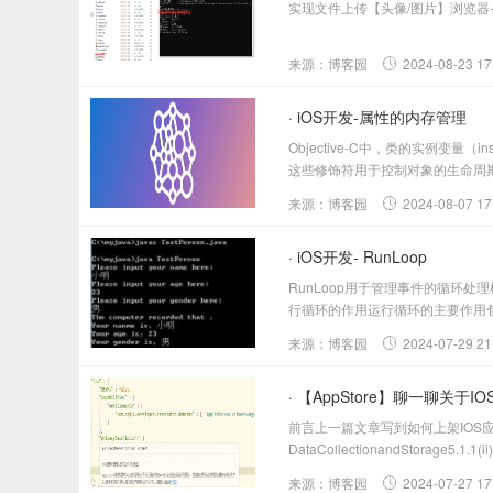
实现文件上传【头像/图片】浏览器---->后端服务--
来源：博客园
2024-08-23 17
· iOS开发-属性的内存管理
Objective-C中，类的实例变量（
这些修饰符用于控制对象的生命周期
来源：博客园
2024-08-07 17
· iOS开发- RunLoop
RunLoop用于管理事件的循环
行循环的作用运行循环的主要作用包
来源：博客园
2024-07-29 21
· 【AppStore】聊一聊关于I
前言上一篇文章写到如何上架IOS应用到Ap
DataCollectionandStorage5.1.1(ii)
来源：博客园
2024-07-27 17