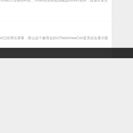
Cell已经滑出屏幕，那么这个被滑走的UITableViewCell是否还会显示图
+.:停止运行项目。代码编辑:Command+]/Command+[:增加或减
Cell已经滑出屏幕，那么这个被滑走的UITableViewCell是否还会显示图