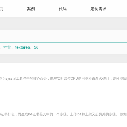
页
案例
代码
定制需求
、
性能
、
textarea
、
56
at作为sysstat工具包中的核心命令，能够实时监控CPU使用率和磁盘I/O统计，是性能
os证书打包，而生成ios证书是其中的一个步骤。上传ipa和上架又起另外的步骤。 假