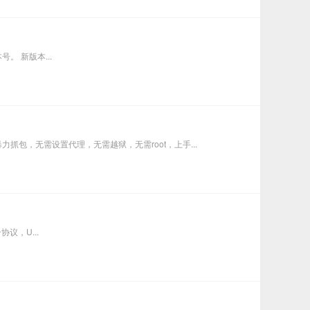
号。 新版本...
抓包，无需设置代理，无需越狱，无需root，上手...
协议，U...