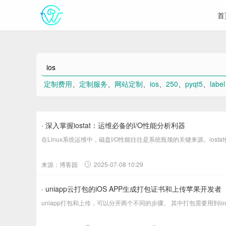
首
定制费用
、
定制服务
、
网站定制
、
ios
、
250
、
pyqt5
、
label
· 深入掌握iostat：运维必备的I/O性能分析利器
在Linux系统运维中，磁盘I/O性能往往是系统瓶颈的关键来源。iost
来源：博客园
2025-07-08 10:29
· uniapp云打包的iOS APP生成打包证书和上传苹果开发者
uniapp打包和上传，可以分开两个不同的步骤。 其中打包需要用到i