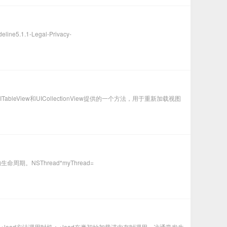
.1-Legal-Privacy-
ableView和UICollectionView提供的一个方法，用于重新加载视图
周期。NSThread*myThread=
。+load方法调用时机：+load在类初始加载进内存时调用，这通常发生