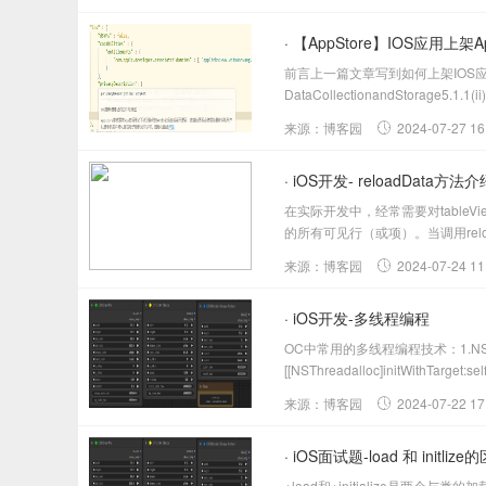
· 【AppStore】IOS应用上架
前言上一篇文章写到如何上架IOS应用到Ap
DataCollectionandStorage5.1.1(ii)
来源：博客园
2024-07-27 16
· iOS开发- reloadData方法介
在实际开发中，经常需要对tableView
的所有可见行（或项）。当调用reloadDa
来源：博客园
2024-07-24 11
· iOS开发-多线程编程
OC中常用的多线程编程技术：1.NSTh
[[NSThreadalloc]initWithTarget:sel
来源：博客园
2024-07-22 17
· iOS面试题-load 和 initlize
+load和+initialize是