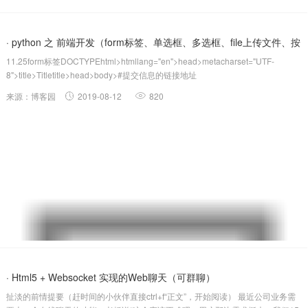
· python 之 前端开发（form标签、单选框、多选框、file上传文件、按
11.25form标签DOCTYPEhtml>htmllang="en">head>metacharset="UTF-
钮、labe...
8">title>Titletitle>head>body>#提交信息的链接地址
formaction="a/b/c/login"method="get">p>用...
来源：博客园
2019-08-12
820
· Html5 + Websocket 实现的Web聊天（可群聊）
扯淡的前情提要（赶时间的小伙伴直接ctrl+f“正文”，开始阅读） 最近公司业务需