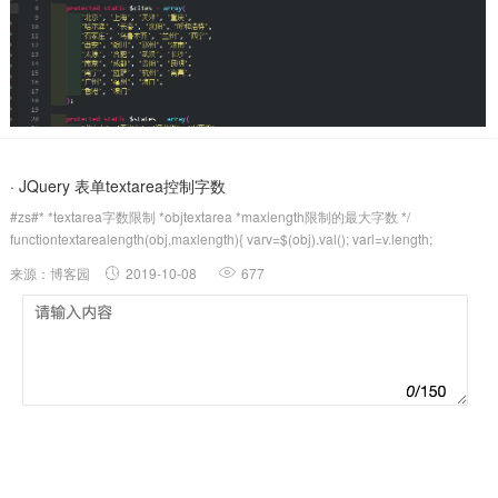
· JQuery 表单textarea控制字数
#zs#* *textarea字数限制 *objtextarea *maxlength限制的最大字数 */
functiontextarealength(obj,maxlength){ varv=$(obj).val(); varl=v.length;
if(l>maxleng...
来源：博客园
2019-10-08
677