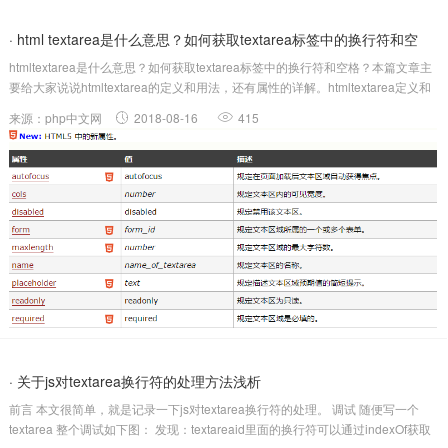
· html textarea是什么意思？如何获取textarea标签中的换行符和空
htmltextarea是什么意思？如何获取textarea标签中的换行符和空格？本篇文章主
格？
要给大家说说htmltextarea的定义和用法，还有属性的详解。htmltextarea定义和
用法：标签定义多行的文本输入控件。文本区中可容纳无限数量的文本，其中的
来源：php中文网
2018-08-16
415
文本的默认字体是等宽字体（通常是Couri...
· 关于js对textarea换行符的处理方法浅析
前言 本文很简单，就是记录一下js对textarea换行符的处理。 调试 随便写一个
textarea 整个调试如下图： 发现：textareaid里面的换行符可以通过indexOf获取