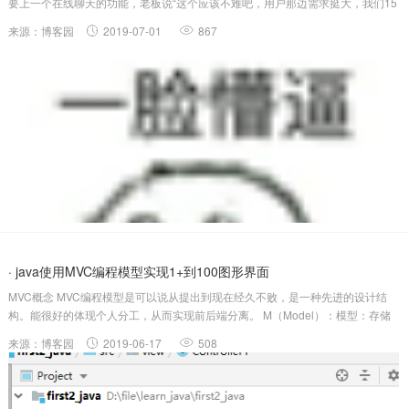
要上一个在线聊天的功能，老板说“这个应该不难吧，用户那边需求挺大，我们15
号（一周后）给它上线吧”，我。。。心理虽然慌的一批，但是老板第一次直接给
来源：博客园
2019-07-01
867
工作，要留个好印象呐，得当个有情商的码农是吧。结果情商拉满的瞬间，智
商....
· java使用MVC编程模型实现1+到100图形界面
MVC概念 MVC编程模型是可以说从提出到现在经久不败，是一种先进的设计结
构。能很好的体现个人分工，从而实现前后端分离。 M（Model）：模型：存储
数据的对象。后端操作数据库的。 V（View）：视图：为模型提供数据显示对
来源：博客园
2019-06-17
508
象。前端页面显示。 C（Controller）：控制器：处理...