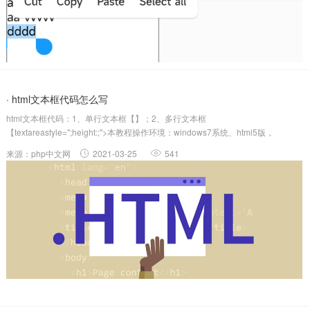
· html文本框代码怎么写
html文本框代码：1、单行文本框【】；2、多行文本框
【textareastyle=";height:;">本教程操作环境：windows7系统、html5版，
DELLG3电脑。html文本框代码：1、单行文本框：2、多行文本框（文本域）：
来源：php中文网
2021-03-25
541
文本框是单行的，而文本域可以输入多行，不过文本框也可以通过设...