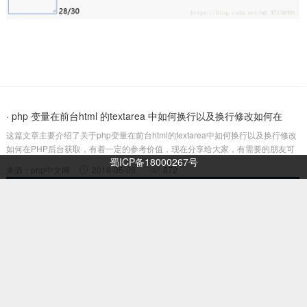
· php 变量在前台html 的textarea 中如何换行以及换行修改如何在
这篇文章主要介绍了关于php变量在前台html的textarea中如何换行以及换行修改
PHP后台获取...
如何在PHP后台获取，有着一定的参考价值，现在分享给大家，有需要的朋友可
蜀ICP备18000267号
以参考一下这个问题看起来很简单也很容易。貌似换个行不就可以了嘛，但是，
来源：php中文网
2018-05-09
872
真没想象中的那么简单啊啊啊啊啊！！！一、换行老做法：基于THINKPHP...