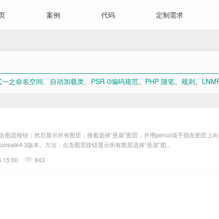
页
案例
代码
定制需求
式一之命名空间、自动加载类、PSR-0编码规范
、
PHP 随笔
、
规则
、
LN
首先点击图层按钮；然后显示所有图层；接着选择“悬崖”图层，并用pencil或手指在图
统，Procreate4.3版本。方法：点击图层按钮显示所有图层选择“悬崖”图...
6 15:00
843