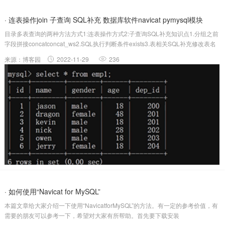
· 连表操作join 子查询 SQL补充 数据库软件navicat pymysql模块
目录多表查询的两种方法方式1:连表操作方式2:子查询SQL补充知识点1.分组之前
字段拼接concatconcat_ws2.SQL执行判断条件exists3.表相关SQL补充修改表名
altertable...rename...添加字段altertable...add...after/first修改字段...
来源：博客园
2022-11-29
236
· 如何使用“Navicat for MySQL”
本篇文章给大家介绍一下使用“NavicatforMySQL”的方法。有一定的参考价值，有
需要的朋友可以参考一下，希望对大家有所帮助。首先要下载安装