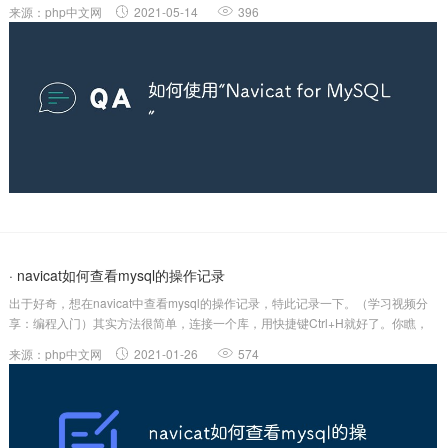
NavicatforMySQL，建议支持正版，也可以在百度上下载破解版的也可以用。还
来源：php中文网
2021-05-14
396
要保证你开启了你的MySQL。（PS：MySQL的默认端口号是3306...
· navicat如何查看mysql的操作记录
出于好奇，想在navicat中查看mysql的操作记录，特此记录一下。（学习视频分
享：编程入门）其实方法很简单，连接一个库，用快捷键Ctrl+H就好了。你瞧，
这历史日志就出来了。如果快捷键有冲突的话，那么就点击左上角的【工具】，
来源：php中文网
2021-01-26
574
选择历史日志选项，也是一样的。如果大家有什么误操作，那么就可以直接在这
里...