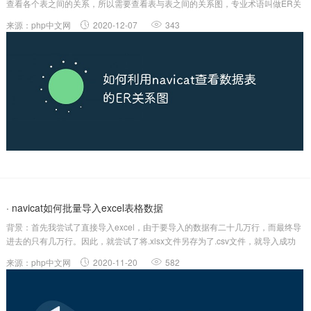
查看各个表之间的关系，所以需要查看表与表之间的关系图，专业术语叫做ER关
系图。默认情况下，Navicat显示的界面是这样的：软件将表当做一个对象，然后
来源：php中文网
2020-12-07
343
显示了所有的表。仅仅通过这些表名，我们很难分析出表与表之间的关系。所
以，...
· navicat如何批量导入excel表格数据
背景：首先我尝试了直接导入excel，由于要导入的数据有二十几万行，而最终导
进去的只有几万行。因此，就尝试了将.xlsx文件另存为了.csv文件，就导入成功
了。（推荐教程：navicat）具体步骤如下：1、创建连接这里我选的是SQLite，
来源：php中文网
2020-11-20
582
具体看你要用的数据库2、创好数据库后：双击打开就会有如下结构...