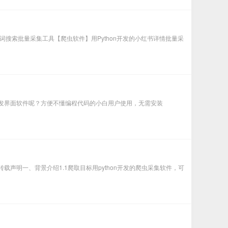
键词搜索批量采集工具【爬虫软件】用Python开发的小红书详情批量采
还开发界面软件呢？方便不懂编程代码的小白用户使用，无需安装
、转载声明一、背景介绍1.1爬取目标用python开发的爬虫采集软件，可