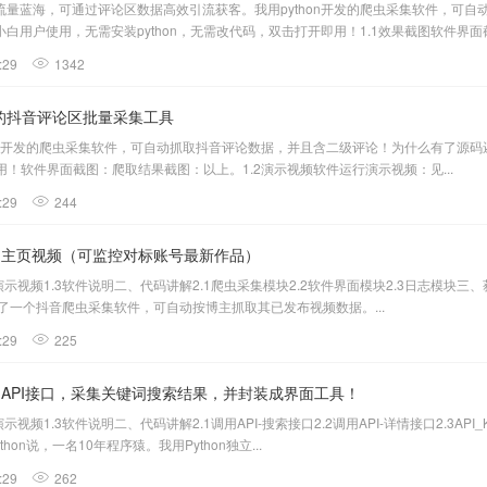
量蓝海，可通过评论区数据高效引流获客。我用python开发的爬虫采集软件，可
用户使用，无需安装python，无需改代码，双击打开即用！1.1效果截图软件界面截图
:29
1342
开发的抖音评论区批量采集工具
thon开发的爬虫采集软件，可自动抓取抖音评论数据，并且含二级评论！为什么有了
即用！软件界面截图：爬取结果截图：以上。1.2演示视频软件运行演示视频：见...
:29
244
主的主页视频（可监控对标账号最新作品）
演示视频1.3软件说明二、代码讲解2.1爬虫采集模块2.2软件界面模块2.3日志模块三
开发了一个抖音爬虫采集软件，可自动按博主抓取其已发布视频数据。...
:29
225
ube的API接口，采集关键词搜索结果，并封装成界面工具！
示视频1.3软件说明二、代码讲解2.1调用API-搜索接口2.2调用API-详情接口2.3A
on说，一名10年程序猿。我用Python独立...
:29
262