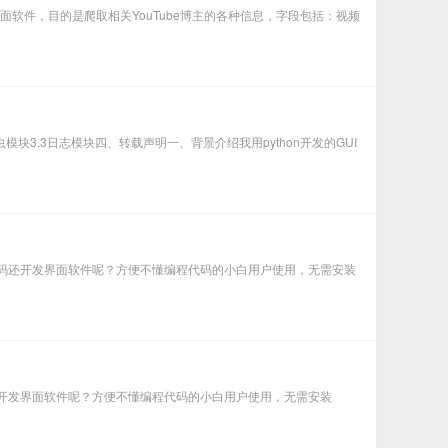
UI桌面软件，目的是爬取相关YouTube博主的各种信息，字段包括：视频
虫模块3.3日志模块四、转载声明一、背景介绍我用python开发的GUI
了源码还开发界面软件呢？方便不懂编程代码的小白用户使用，无需安装
码还开发界面软件呢？方便不懂编程代码的小白用户使用，无需安装