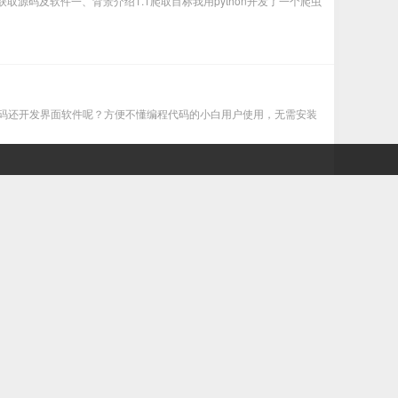
、获取源码及软件一、背景介绍1.1爬取目标我用python开发了一个爬虫
了源码还开发界面软件呢？方便不懂编程代码的小白用户使用，无需安装
ookie说明2.4软件界面模块2.5日志模块三、获取源码及软件一、背景介
、获取源码及软件一、背景说明1.1效果演示您好！我是@马哥python