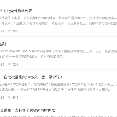
采集自己的公众号粉丝列表
造轮子有多累。之前使用Python的时候，基本都只需要import，随便哪个功能
轮子可以用，只是因为只有作者在维护，而且没有一个活跃的社区，所以很多方面有些缺失，比
:29
364
的插件
in.qq.com/s/f8zbM6wMld3koqjaFbCuxw前言微信关注了很多技术类的公众
了如何hook微信的实时消息，实时消息里也包...
:29
269
采集：自动批量采集1w多条，含二级评论！
演示视频1.3软件说明二、代码讲解2.1爬虫采集模块2.2软件界面模块2.3日志模块三
评论数据。为什么有了源码还开发界面软件呢？方便不懂编程代码的小白用户...
:29
543
果批量采集，支持多个关键词同时抓取！