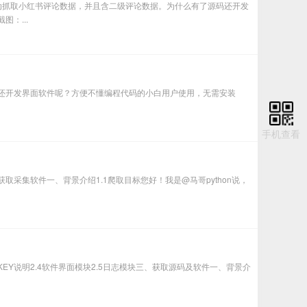
自动抓取小红书评论数据，并且含二级评论数据。为什么有了源码还开发
：...
源码还开发界面软件呢？方便不懂编程代码的小白用户使用，无需安装
手机查看
、获取采集软件一、背景介绍1.1爬取目标您好！我是@马哥python说，
PI_KEY说明2.4软件界面模块2.5日志模块三、获取源码及软件一、背景介