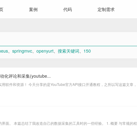
页
案例
代码
定制需求
heus
、
springmvc
、
openyurt
、
搜索关键词
、
150
评论和采集(youtube...
件和资源！ 今天分享的是YouTube官方API接口开通教程，之所以写这篇文章，首
单的界面。 本篇总结了我改造自己的数据采集的工具时的一些经验。 1. 概要 与常规的