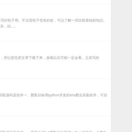
都有人写好轮子用。不过造轮子也有好处，可以了解一些比较基础的知识。
.....
号，但是一直都没看，所以想先把文章下载下来，放着以后可能一定会看。之前写的
、获取源码及软件一、爬取目标用python开发的xhs爬虫采集软件，可自