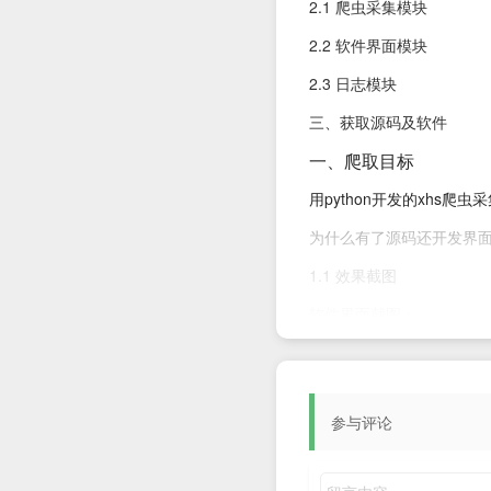
2.1 爬虫采集模块
2.2 软件界面模块
2.3 日志模块
三、获取源码及软件
一、爬取目标
用python开发的xhs
为什么有了源码还开发界面
1.1 效果截图
软件界面截图：
结果截图1：
结果截图2：
参与评论
结果截图3：
1.2 演示视频