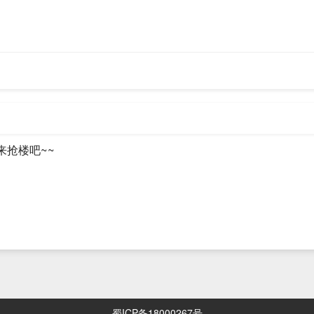
示】小红书评论采集工具，可爬取上万条，含二级评论！
打开使用，无需Python运行环境，非常方便
标笔记链接
论
来抢楼吧~~
笔记链接,页码,评论者昵称,评论者id,评论者主页链接,评论时间,评论IP属
级展开评论。
ss类，供tkinter界面调用。
：
蜀ICP备18000267号