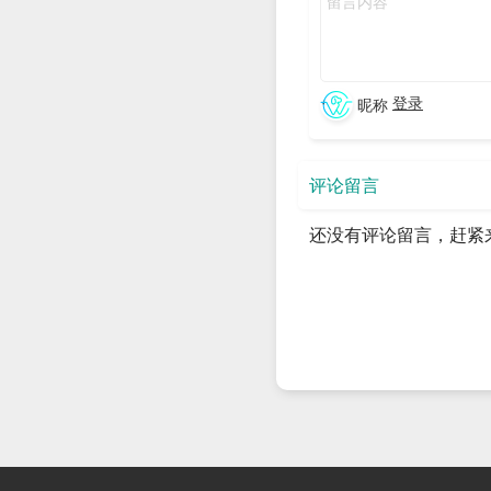
软件运行演示：
【软件演
1.3 软件说明
几点重要说明：
登录
昵称
Windows用户可直接双击
需要填入cookie和爬取目
评论留言
支持同时爬多个笔记的评
还没有评论留言，赶紧
可爬取10个关键字段，含：
论内容。
评论中包含二级评论及二
二、代码讲解
2.1 爬虫采集模块
通过把已有代码部分封装成cla
详细爬虫实现逻辑，请见