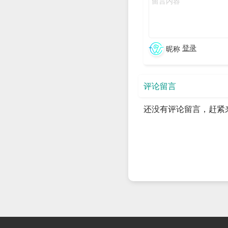
用户在刷脸设备前通过摄
2、接口版本
微信支付企业主流的API版
登录
昵称
V2和V3的比较
相比较而言，APIv2比AP
评论留言
典概览 | 微信支付商户平台文
还没有评论留言，赶紧
3、接入指引
3.1、获取开发参数
如果需要独立申请和开通
商户私钥文件。
参考资料：
微信支付接入指引 
3.2、配置开发参数
在
服务的r
service-order