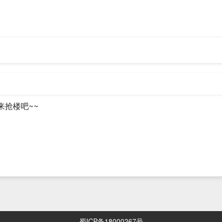
像头刷脸、识别身份后进行的一种支付方式。
本有v2和v3，课程中我们使用微信支付APIv3。
Iv3安全性更高，但是APIv2中有一些功能在APIv3中尚未完整实现，具体
档中心 (qq.com)
来抢楼吧~~
微信支付功能，可以参考如下官方文档。
开通微信支付后，才能获取相关
- 微信支付商户平台 (qq.com)
esources目录中创建
wxpay.properties
蜀ICP备18000267号