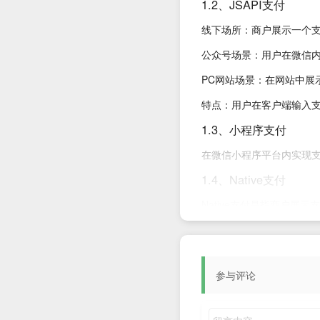
1.2、JSAPI支付
线下场所：商户展示一个
公众号场景：用户在微信
PC网站场景：在网站中展
特点：用户在客户端输入
1.3、小程序支付
在微信小程序平台内实现
1.4、Native支付
Native支付是指商户展
特点：商家预先指定支付
1.5、APP支付
参与评论
商户通过在移动端独立的A
1.6、刷脸支付