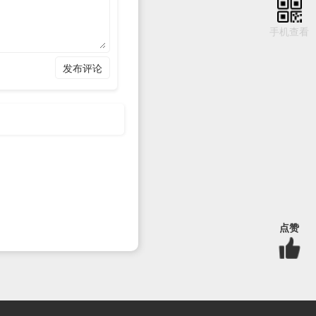
手机查看
发布评论
参考如下API字典页面：
API字
的开发参数以及商户公钥和
点赞