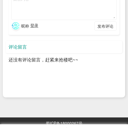
    @TableField(value = "name")

    private String name;

}

登录
昵称
发布评论
@Getter

@AllArgsConstructor

public enum ItemType implements BaseEnum {

评论留言
    APARTMENT(1, "公寓"),

还没有评论留言，赶紧来抢楼吧~~
    ROOM(2, "房间");

    @EnumValue

    @JsonValue

    private Integer code;

    private String name;

在
方法中，如果不对
对象的
saveOrUpdateLabel
ItemType
蜀ICP备18000267号
变量添加
注解，若前端发送