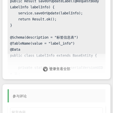
public Result saveOrUpdateLabel(@RequestBody 
LabelInfo labelInfo) {

    service.saveOrUpdate(labelInfo);

    return Result.ok();

}

@Schema(description = "标签信息表")

@TableName(value = "label_info")

@Data

public class LabelInfo extends BaseEntity {

    private static final long serialVersionUID 
登录
查看全部
= 1L;

    @Schema(description = "类型")

    @TableField(value = "type")

参与评论
    private ItemType type;

    @Schema(description = "标签名称")
