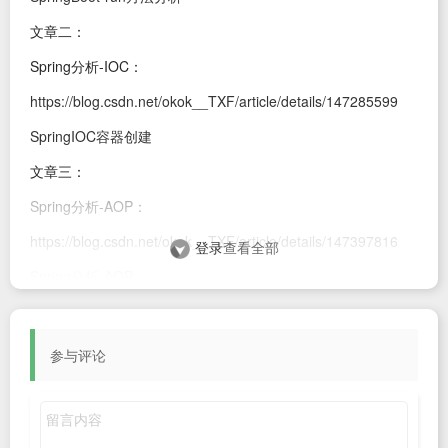
文章二：
Spring分析-IOC：
https://blog.csdn.net/okok__TXF/article/details/147285599
SpringIOC容器创建
文章三：
Spring分析-AOP：
https://blog.csdn.net/okok__TXF/article/details/147397816
登录
查看全部
Spring分析-AOP
我们都知道是在
方法里面进行的，本文就来对Bean
refresh()
的生命周期作一个总结，本文就不探讨具体源码了。
参与评论
1.bean工厂的后处理器
invokeBeanFactoryPostProcessors(ConfigurableListable