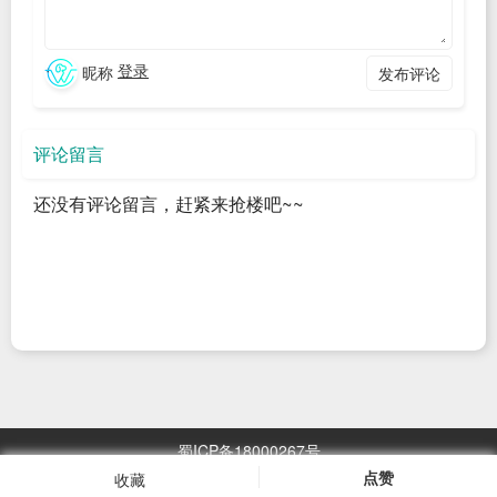
beanFactory)
通过对该方法的源码查看调试，我们得知
登录
昵称
发布评论
invokeBeanFactoryPostProcessors
方法会把所有实现
BeanFactoryPostProcessor和
评论留言
BeanDefinitionRegistryPostProcessor
的类进行
实例化和调
用
。
还没有评论留言，赶紧来抢楼吧~~
BeanDefinitionRegistryPostProcessor ::
postProcessBeanDefinitionRegistry()方法：所有常规 bean 定
义都已加载，但尚未实例化任何 bean。这允许在下一个后处理
阶段开始之前添加更多的 bean 定义。也就是说可以增加额外
的BeanDefinition。
BeanFactoryPostProcessor :: postProcessBeanFactory()方
蜀ICP备18000267号
法：所有 bean 定义都已加载，但尚未实例化任何 bean。这允
点赞
收藏
浏览
2967.05
万次