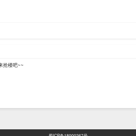
来抢楼吧~~
蜀ICP备18000267号