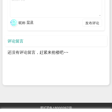
现在在这个点子的启发下，又有人提出了新的想法：
既然多个任务的底层特征十分相似，那能不能在一个网络里同
时训练针对这多个任务的模型？
登录
昵称
发布评论
这就是多任务学习的
基本思想
。
理解多任务学习，你可以把它想象成
让同一个大脑，同时学会
评论留言
几件相互关联的事情
。
还没有评论留言，赶紧来抢楼吧~~
在深度学习中，就是用
一个模型
，同时去做
多个任务
，而不是
每个任务都训练一个独立模型。
为什么要这样做？ 原因就是上面提到的，因为
一些任务之间其
实共享着大量底层特征
。
举个例子：
在这种共享基础的前提下，单任务学习就像让学生分别学习语
蜀ICP备18000267号
文、历史、写作，但明明这些科目都依赖阅读理解能力，结果