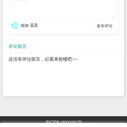
点击【新建项目】
因为是学习，就选择【纯 Python】
在【位置】处选择自己指定的 Python 项目文件夹
登录
昵称
发布评论
解释器类型选择默认的【项目 venv】即可
【Python 版本】会根据前面安装 Python 时自动配置的环境变
评论留言
量自动选择，不用修改
还没有评论留言，赶紧来抢楼吧~~
点击【创建】
默认生成了【.venv】目录
表示这个项目独立的 Python 虚拟环境
广告
目的是让不同的项目可以用不同的解释器版本以及安装的第三
方库等等
蜀ICP备18000267号