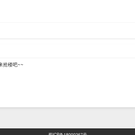
:

ME

characters.

来抢楼吧~~
10,11,12,13,14,15,16,17,18,19,20,21,22,23,24,25,26,27,28
-version 
10,11,12,13,14,15,16,17,18,19,20,21,22,23,24,25,26,27,28
ode picture. From 
 is 1

o 40.

蜀ICP备18000267号