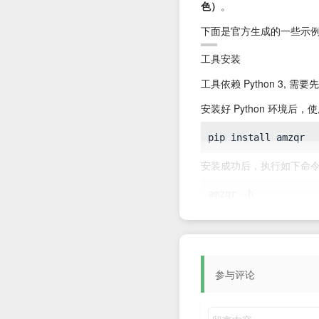
色）
。
下面是官方生成的一些示
工具安装
工具依赖 Python 3, 需要
安装好 Python 环境后，
安装成功后，执行如下命
输出如下信息，说明安装
usage: amzqr [-h]

             [-v 
参与评论
{1,2,3,4,5,6,7,8,9,
5,36,37,38,39,40}]

             [-l {L,M,Q,H}] [-p PICTURE] [-c] [-con CONTRAST] [-bri BRIGHTNESS] [-n NAME] [-d 