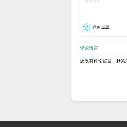
DIRECTORY]

             Words

登录
昵称
positional arguments
  Words                 The words to produce you QR-code picture, like a URL or a sentence. 
Please read the READ
评论留言
                        file for the supported 
还没有评论留言，赶紧
options:

  -h, --help            show this help message and exit

  -v 
{1,2,3,4,5,6,7,8,9,
5,36,37,38,39,40}, -
{1,2,3,4,5,6,7,8,9,
5,36,37,38,39,40}

                        The version means the length of a side of the QR-C
little size to large
                        t