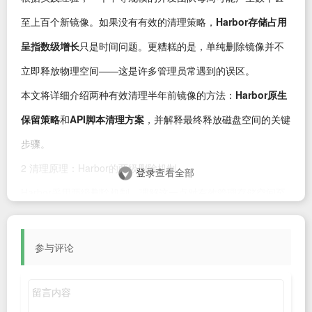
至上百个新镜像。如果没有有效的清理策略，
Harbor存储占用
呈指数级增长
只是时间问题。更糟糕的是，单纯删除镜像并不
立即释放物理空间——这是许多管理员常遇到的误区。
本文将详细介绍两种有效清理半年前镜像的方法：
Harbor原生
保留策略
和
API脚本清理方案
，并解释最终释放磁盘空间的关键
步骤。
2 清理原理：Harbor的两级删除机制
登录
查看全部
Harbor采用两级删除机制，理解这一点对有效管理存储空间至
关重要：
软删除（标记删除）
：当我们通过界面或API删除镜像标签时，
参与评论
Harbor只是移除了镜像的
元数据引用
，并未真正删除底层的物
理文件（blobs）。这就是为什么删除镜像后磁盘空间似乎没有