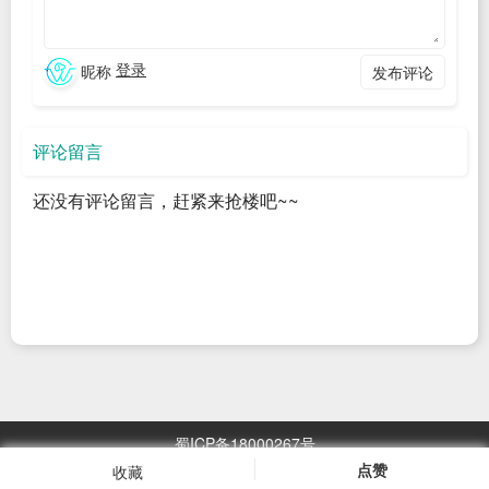
变化。
硬删除（物理删除）
：需要通过
垃圾回收（Garbage
登录
昵称
发布评论
Collection, GC）
过程来实现。GC会清理那些不再被任何镜
像引用的底层数据块，从而真正释放磁盘空间。
评论留言
flowchart TD A[Harbor 磁盘空间不足] --> B{选择清理方式} B -
- 官方推荐
还没有评论留言，赶紧来抢楼吧~~
UI配置 --> C[配置保留策略] B -- 高度定制化
API操作 --> D[编写清理脚本] subgraph C [方案一：通过
Harbor UI 配置保留策略] C1[创建保留规则] C2[设置保留最近
180天镜像] C3[设置定时执行或手动运行] end subgraph D [方
案二：通过 Harbor API 编写脚本] D1[认证获取 Token] D2[筛
选创建时间早于半年的标签] D3[调用 API 删除旧标签] end C --
蜀ICP备18000267号
> E D --> E[执行垃圾回收 GC] subgraph E [关键步骤：垃圾回
点赞
收藏
浏览
2967.05
万次