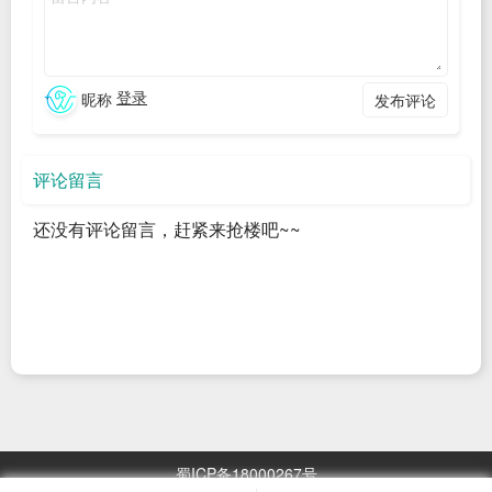
    then

        log_info "正在 $pdb_name 中执行SQL..."

        # 执行SQL语句

        sqlplus -S /nolog 'VALID' order by 
登录
昵称
发布评论
owner,object_name;

                        exit;

EOF

评论留言
    fi

还没有评论留言，赶紧来抢楼吧~~
done

上面这段代码似乎看着没有问题,它跟下面这段代码只有一个地
方有细微的区别(循环中变量PDB_LIST的引用方式不同)
check_invalid_obj() {

蜀ICP备18000267号
get_pdb_list
