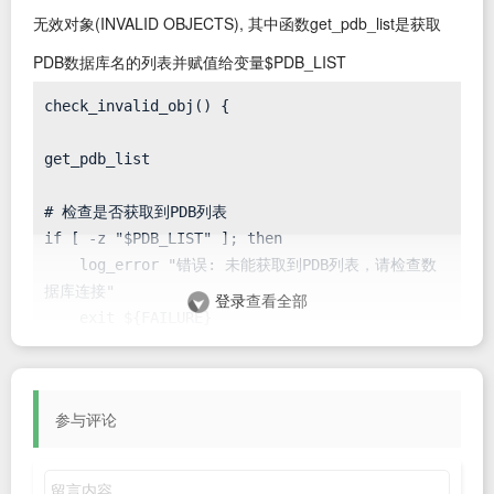
无效对象(INVALID OBJECTS), 其中函数get_pdb_list是获取
PDB数据库名的列表并赋值给变量$PDB_LIST
check_invalid_obj() {

get_pdb_list

# 检查是否获取到PDB列表

if [ -z "$PDB_LIST" ]; then

    log_error "错误: 未能获取到PDB列表，请检查数
据库连接"

登录
查看全部
    exit ${FAILURE}

fi

# 在每个PDB中执行SQL语句

参与评论
for pdb_name in  "${PDB_LIST}";

do

    if [ -n "$pdb_name" ]; 
