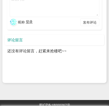
现在媒体上经常报道，因为轻易扫二维码，点了不明的链接，
手机被植入病毒，信息被盗，卡里的财产被转走。更有甚者，
登录
昵称
发布评论
为了钱财，一些“聪明的人”居然在共享单车，甚至违章罚款单，
水电缴费单上制作二维码，让人在无意识中进入了圈套，防不
评论留言
胜防，损失钱财。
所以，大家扫二维码一定要慎重，避免踩坑。正如平台提示一
还没有评论留言，赶紧来抢楼吧~~
样，要通过截图，扫码，加好友，关注成功后，一定要核对是
否是官方发的信息，再确定是否要进行下一步的操作。一旦涉
及到对方要求输入个人的完整信息以及卡号，千万要慎重。对
方要求转账时一定要核对无误，并通话确认后，再进行操作。
蜀ICP备18000267号