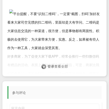
看来大家司空见惯的扫二维码，里面却是大有学问。二维码是
大家信息交流的一种渠道，很方便，但是事物都有两面性。积
极的去使用它，为大家带来方便，实惠。反之，如果被有些人
作为一种工具，大家就会深受其害。
好多商家，为了促使大家下载APP，经常会推行一些扫微信码
有赠品的活动。表面上看似大家白得了赠品，可是，商家比我
登录
查看全部
们更会算计，也不会吃亏，可以推送一些商品的信息，优惠的
活动，不仅可以经常为自己的商品做免费广告，进行宣传，还
可以多增加顾客群。
参与评论