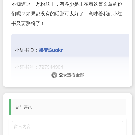
不知道这一万粉丝里，有多少是正在看这篇文章的你
们呢？如果都没有的话那可太好了，意味着我们小红
书又要涨粉了！
小红书ID：
果壳Guokr
小红书号：727344304
登录
查看全部
相信你们已经关注果壳微信公众号了，其中不乏陪伴
参与评论
我们多年的老友。
谢谢你们依然愿意看一个十多年的
科普账号，絮絮叨叨讲着科学与科技。
确实
在微信公