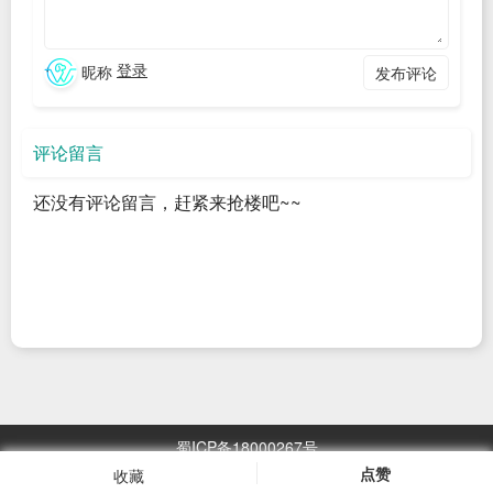
众号里，你能收到果壳最核心的作者和编辑团队，打
造的最精良的内容
。
登录
昵称
发布评论
但不得不承认，当下社会我们每个人都在忙碌地生
存，能挤出看长篇科普图文的时间有限。
所以果壳要
评论留言
入驻小红书，
以更贴近大家的生活方式，分享有意思
还没有评论留言，赶紧来抢楼吧~~
的科技
。
果壳小红书都发啥？
蜀ICP备18000267号
点赞
收藏
撑不起一篇微信文章的科普
浏览
2967.05
万次