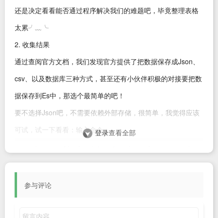
还是决定看看能否通过程序解决我们的难题吧，毕竟整理表格
太累╯﹏╰
2. 收集结果
通过查阅官方文档，我们发现官方提供了把数据保存成Json、
csv、以及数据库三种方式，甚至还有小伙伴积极的对接要把数
据保存到Es中，那选个最简单的吧！
要不选择Json吧，不需要依赖外部存储，很简单，我觉得应该
可试，试一下看看：输入命令：
登录
查看全部
crank --config load.benchmarks.yml --scenario 
api --load.framework net5.0 --
application.framework net5.0 --json 1.json --
profile local --profile crankAgent1 --
参与评论
description "wrk2-获取用户详情" --profile 