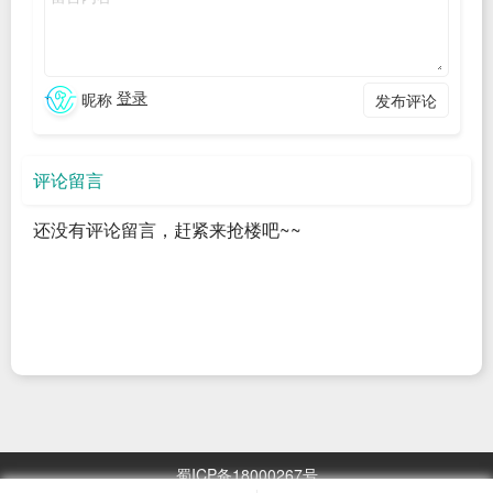
最后得到结果：
{

  "returnCode": 0,

登录
昵称
发布评论
  "jobResults": {

    "jobs": {

      "load": {

评论留言
        "results": {

          "http/firstrequest": 85.0,

还没有评论留言，赶紧来抢楼吧~~
          "wrk2/latency/mean": 1.81,

          "wrk2/latency/max": 1.81,

          "wrk2/requests": 2.0,

          "wrk2/errors/badresponses": 0.0,

          "wrk2/errors/socketerrors": 0.0,

          "wrk2/latency/50": 1.81,

          "wrk2/latency/distribution": [

            [

              {

蜀ICP备18000267号
                "latency_us": 1.812,
