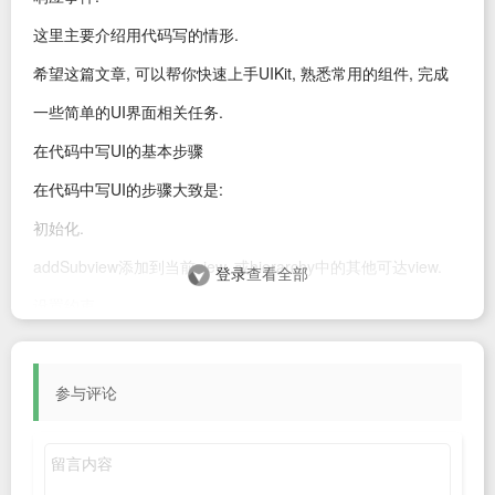
这里主要介绍用代码写的情形.
希望这篇文章, 可以帮你快速上手UIKit, 熟悉常用的组件, 完成
一些简单的UI界面相关任务.
在代码中写UI的基本步骤
在代码中写UI的步骤大致是:
初始化.
addSubview添加到当前view, 或hierarchy中的其他可达view.
登录
查看全部
设置约束.
比如:
class ViewController: UIViewController {

参与评论
    var myLabel: UILabel!

    override func loadView() {

        view = UIView()
