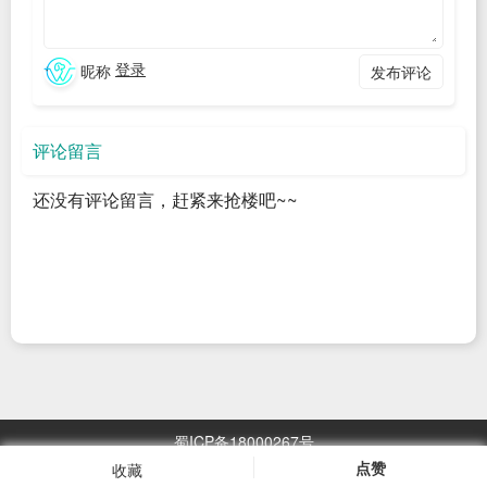
        view.backgroundColor = .white

登录
昵称
发布评论
		// 创建实例

        myLabel = UILabel()

评论留言
myLabel.translatesAutoresizingMaskIntoConstrai
nts = false

还没有评论留言，赶紧来抢楼吧~~
        myLabel.text = "Hello"

        // 添加到view中

        view.addSubview(myLabel)

        // 设置约束

        NSLayoutConstraint.activate([

myLabel.topAnchor.constraint(equalTo: 
蜀ICP备18000267号
view.layoutMarginsGuide.topAnchor),

点赞
收藏
浏览
2967.05
万次