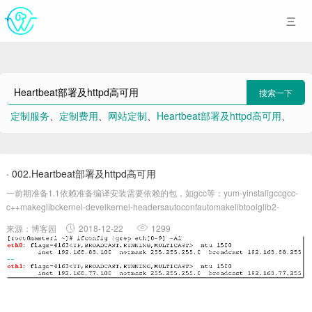
搜索一下
定制服务
、
定制费用
、
网站定制
、
Heartbeat部署及httpd高可用
、
会员体验版
、
iapp
、
Qu
、
提交
、
移动端
、
打卡
· 002.Heartbeat部署及httpd高可用
一前期准备1.1依赖准备编译安装需要依赖的包，如gcc等：yum-yinstallgccgcc-
c++makeglibckernel-develkernel-headersautoconfautomakelibtoolglib2-
devellibxml2libxml2-devellibxslt...
来源：博客园
2018-12-22
1299