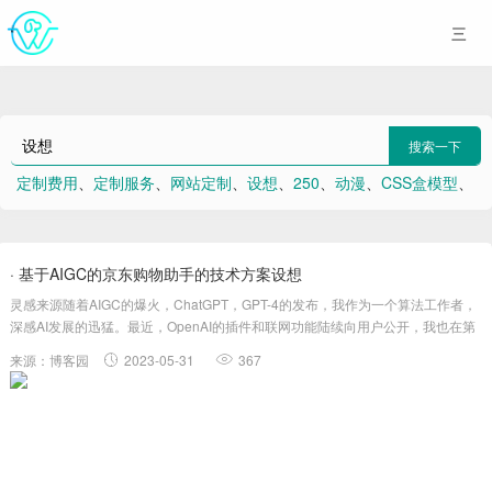
搜索一下
定制费用
、
定制服务
、
网站定制
、
设想
、
250
、
动漫
、
CSS盒模型
、
网站开发
、
springboot学习笔记
、
514
· 基于AIGC的京东购物助手的技术方案设想
灵感来源随着AIGC的爆火，ChatGPT，GPT-4的发布，我作为一个算法工作者，
深感AI发展的迅猛。最近，OpenAI的插件和联网功能陆续向用户公开，我也在第
一时间试用了这些最新的功能。在OpenAI的插件市场上，我被一个可以帮助分析
来源：博客园
2023-05-31
367
食谱，并生成购物清单的功能所吸引。我开始思考，如果我能够基于....