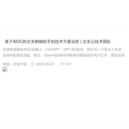
· 基于AIGC的京东购物助手的技术方案设想 | 京东云技术团队
灵感来源随着AIGC的爆火，ChatGPT，GPT-4的发布，我作为一个算法工作者，
深感AI发展的迅猛。最近，OpenAI的插件和联网功能陆续向用户公开，我也在第
一时间试用了这些最新的功能。在OpenAI的插件市场上，我被一个可以帮助分析
来源：开源中国
2023-05-31
311
食谱，并生成购物清单的功能所吸引。我开始思考，如果我能够基于....