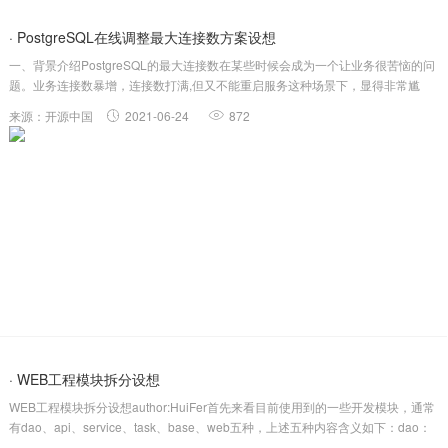
· PostgreSQL在线调整最大连接数方案设想
一、背景介绍PostgreSQL的最大连接数在某些时候会成为一个让业务很苦恼的问
题。业务连接数暴增，连接数打满,但又不能重启服务这种场景下，显得非常尴
尬。最大连接数就只能重启调整，要想不停库，貌似“无解”。为什么调整最大连接
来源：开源中国
2021-06-24
872
数需要重启，不能修改为reload方式？这个问题不详细展开，简单来说最...
· WEB工程模块拆分设想
WEB工程模块拆分设想author:HuiFer​首先来看目前使用到的一些开发模块，通常
有dao、api、service、task、base、web五种，上述五种内容含义如下：dao：
存储数据库实体和mapper相关内容。api：存储openfeign相关接口，为