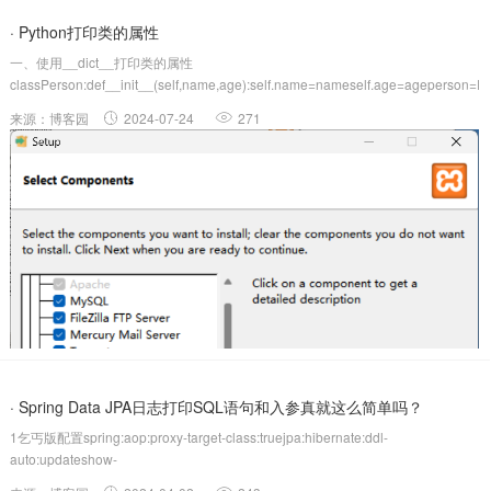
· Python打印类的属性
一、使用__dict__打印类的属性
classPerson:def__init__(self,name,age):self.name=nameself.age=ageperson=Per
使用__dict__方法可...
来源：博客园
2024-07-24
271
· Spring Data JPA日志打印SQL语句和入参真就这么简单吗？
1乞丐版配置spring:aop:proxy-target-class:truejpa:hibernate:ddl-
auto:updateshow-
sql:truelogging:level:root:infoorg.hibernate.SQL:debugorg.hiber...