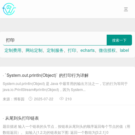
搜索一下
定制费用
、
网站定制
、
定制服务
、
打印
、
echarts
、
微信授权
、
label
、
提交
、
小红书
、
产品
· `System.out.println(Object)` 的打印行为详解
System.out.println(Object) 是 Java 中最常用的输出方法之一，它的行为等同于
java.io.PrintStream#println(Object)，因为 System...
来源：博客园
2025-07-22
210
· 从尾到头打印链表
题目描述 输入一个链表的头节点，按链表从尾到头的顺序返回每个节点的值（用
数组返回）。 如输入{1,2,3}的链表如下图: 返回一个数组为[3,2,1] 0