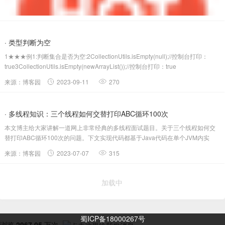
· 类型判断为空
1★★★例1:判断集合是否为空:2CollectionUtils.isEmpty(null);//控制台打印：
true3CollectionUtils.isEmpty(newArrayList());//控制台打印：true
4CollectionUtils.isEmpty({a,b});//控制...
来源：博客园
2023-09-11
270
· 多线程知识：三个线程如何交替打印ABC循环100次
本文博主给大家讲解一道网上非常经典的多线程面试题目。关于三个线程如何交
替打印ABC循环100次的问题。下文实现代码都基于Java代码在单个JVM内实
现。问题描述给定三个线程，分别命名为A、B、C，要求这三个线程按照顺序交
来源：博客园
2023-07-07
315
替打印ABC，每个字母打印100次，最终输出结果为：ABCA...
加载中
蜀ICP备18000267号
浏览
2967.05
万次