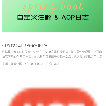
· 十行代码让日志存储降低80%
数据技术都能四世同堂，凭什么开发30岁就要被干掉？前言履约管理是一个面向
物流商家的OMS工作台，自从初代目把架子搭起来之后，就没有继续投入了，后
来一直是合作伙伴同学在负责日常维护和需求支撑。经过几年的野蛮生长，系统
来源：开源中国
2023-09-21
302
已经杂草丛生，乱象百出。再后来，甚至一度成为一块无主之地，走行业共建的
方式来...