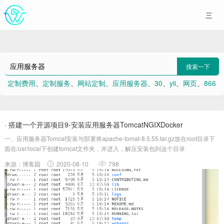
搜索一下
定制费用
、
定制服务
、
网站定制
、
应用服务器
、
30
、
yii
、
网页
、
866
、
Pgbouncer
、
laravel
· 搭建一个开源项目9-安装应用服务器TomcatNGIXDocker
一、应用服务器Tomcat安装与部署将apache-tomat-8.5.55.tar.gz放在root目录下
面在/usr/local下创建tomcat文件夹，并进入，解压安装包到这个目录
[root@localhost~]#cd/usr/local[root@localhostlocal]...
来源：博客园
2020-08-10
798