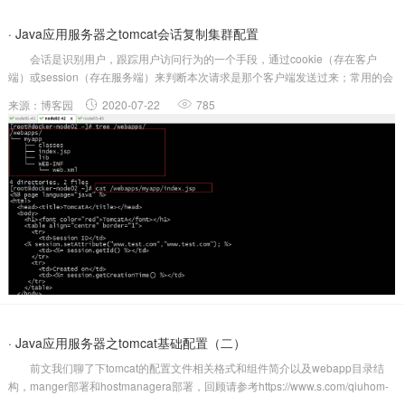
· Java应用服务器之tomcat会话复制集群配置
会话是识别用户，跟踪用户访问行为的一个手段，通过cookie（存在客户
端）或session（存在服务端）来判断本次请求是那个客户端发送过来；常用的会
话保持有绑定会话，就是前边我们聊的在代理上通过算法或通过给客户端响应首
来源：博客园
2020-07-22
785
部加cookie这种方式来保持同一cookie或同一ip地址的请求始终发送到同...
· Java应用服务器之tomcat基础配置（二）
前文我们聊了下tomcat的配置文件相关格式和组件简介以及webapp目录结
构，manger部署和hostmanagera部署，回顾请参考https://www.s.com/qiuhom-
1874/p/13307892.html；今天我们来详细聊一聊server.xml中的各组件配置和属