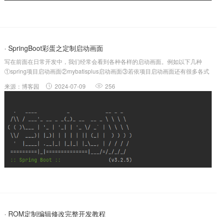
· SpringBoot彩蛋之定制启动画面
写在前面在日常开发中，我们经常会看到各种各样的启动画面。例如以下几种
①spring项目启动画面②mybatisplus启动画面③若依项目启动画面还有很多各式
各样好看的启动画面，那么怎么定制这些启动画面呢？一、小试牛刀①新建一个
来源：博客园
2024-07-09
256
SpringBoot项目②在项目的resource...
· ROM定制编辑修改完整开发教程