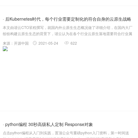
· 后Kubernetes时代，每个行业需要定制化的符合自身的云原生战略
本文由谐云CTO苌程撰写，就国内外云原生生态概况做了详细介绍，在国内大厂
纷纷构建云原生生态的背景下，谐云认为在各个行业云原生落地需要符合行业属
性，具备行业特点。在此基础上，谐云论证了金融、通信、能源行业的云原生体
来源：开源中国
2021-05-24
622
系演进方向，推出了针对金融、通信、能源行业的云原生解决方案，总结了云原
生落地实践经验，供...
· python编程 30秒高级私人定制 Response对象
点击python编程从入门到实践，置顶公众号重磅python入门资料，第一时间送