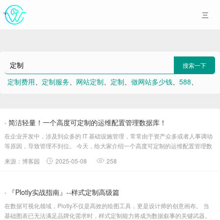
搜索一下
定制费用
、
定制服务
、
网站定制
、
定制
、
做网站多少钱
、
588
、
java 接口和类的区别是什么？
、
salt
、
前端
、
Ceph性能瓶颈分析与优化
· 简洁轻量！一个高度可定制的运维配置管理数据库！
在企业开发中，涉及到众多的 IT 基础设施管理，常常由于资产众多或者人事调动
等原因，导致管理不到位。 今天，给大家介绍一个高度可定制的运维配置管理数
据库，帮助企业运维团队更好的管理 IT 资产设施。...
来源：博客园
2025-05-08
258
· 『Plotly实战指南』--样式定制高级篇
在数据可视化领域，Plotly不仅是高效的绘图工具，更是设计师的创意画布。 当
基础图表已无法满足品牌化需求时，样式定制能力将成为数据叙事的关键武器。