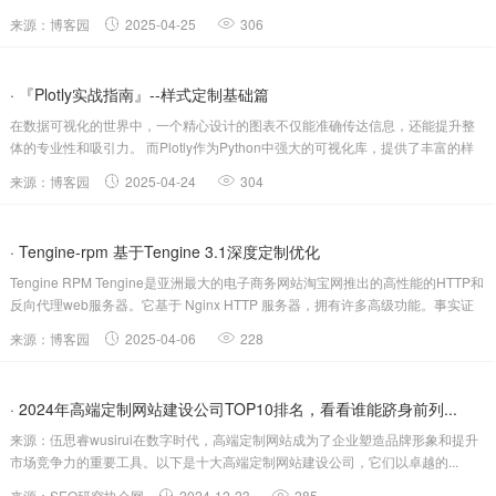
深入的样式定制能够帮助我们打造品牌化图表、实现精...
来源：博客园
2025-04-25
306
· 『Plotly实战指南』--样式定制基础篇
在数据可视化的世界中，一个精心设计的图表不仅能准确传达信息，还能提升整
体的专业性和吸引力。 而Plotly作为Python中强大的可视化库，提供了丰富的样
式定制功能，帮助我们轻松实现这一目标。 本文...
来源：博客园
2025-04-24
304
· Tengine-rpm 基于Tengine 3.1深度定制优化
Tengine RPM Tengine是亚洲最大的电子商务网站淘宝网推出的高性能的HTTP和
反向代理web服务器。它基于 Nginx HTTP 服务器，拥有许多高级功能。事实证
明，Tengine 在...
来源：博客园
2025-04-06
228
· 2024年高端定制网站建设公司TOP10排名，看看谁能跻身前列...
来源：伍思睿wusirui在数字时代，高端定制网站成为了企业塑造品牌形象和提升
市场竞争力的重要工具。以下是十大高端定制网站建设公司，它们以卓越的...
来源：SEO研究协会网
2024-12-23
285