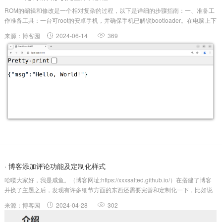
ROM的编辑和修改是一个相对复杂的过程，以下是详细的步骤指南：一、准备工
作准备工具：一台可root的安卓手机，并确保手机已解锁bootloader。在电脑上下
载并安装ADB（AndroidDebugBridge）和Fastboot工具。下载并安装一个合适的
来源：博客园
2024-06-14
369
ROM制作软件，如KitchenM...
· 博客添加评论功能及定制化样式
哈喽大家好，我是咸鱼。（博客网址:https://xxxsalted.github.io/）在搭建了博客
并换了主题之后，发现有许多细节方面的东西还需要完善和定制化一下，比如说
行距和引用的样式我不是很喜欢，以及没有评论功能。于是决定自己动手，说干
来源：博客园
2024-04-28
302
就干。PS：下文的修改操作仅限于博客主题（Kli...