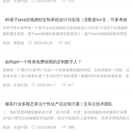
来源：开源中国
2023-09-26
315
名。本文将为展示在该服务器上部署轻量化定制表单服务，这是一款基于
pywebio....
· 80基于java在线婚纱定制系统设计与实现（含配套lun文，可参考做
本章节给大家带来一个基于java在线婚纱定制系统设计与实现,可适用于在线婚纱
bi设）
摄影预定系统，基于web的婚纱影楼管理系统设计，基于web的婚纱影楼管理系
统设计，婚纱摄影网系统，婚纱摄影网站系统，婚纱摄影网站系统，婚纱系统，
来源：博客园
2023-09-26
302
婚纱管理系统等等；项目背景一件完美的婚纱相当于一件艺术品，婚纱设计类似
于艺...
· 如何get一个终身免费续期的定制数字人？
想拥有一个“数字分身”吗？给你一个终身免费续期的特权。定制周期长？训练、运
营成本高？成片效果生硬？无法应用于实际场景？随着AIGC技术的快速发展，虚
拟数字人的生成效率不断提高，训练成本逐渐降低，与此同时，生成效果也朝着
来源：开源中国
2023-09-11
417
更加精细化方向发展。越来越多的“数字人”正在走入各行各业，不受空间、时间
的...
· 服装行业多模态算法个性化产品定制方案 | 京东云技术团队
一、项目背景AI赋能服装设计师，设计好看、好穿、好卖的服装传统服装行业痛
点•设计师无法准确捕捉市场趋势，抓住中国潮流•上新周期长，高库存滞销风险大
•基本款居多，难以满足消费者个性化需求解决方案•GPT+数据洞察，快速反应市
来源：开源中国
2023-08-08
388
场时尚流行趋势•柔性快反+数...