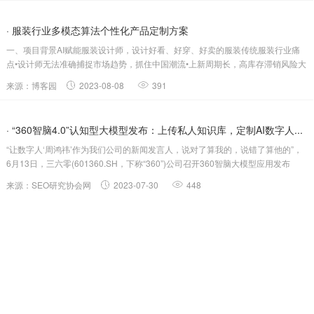
· 服装行业多模态算法个性化产品定制方案
一、项目背景AI赋能服装设计师，设计好看、好穿、好卖的服装传统服装行业痛
点•设计师无法准确捕捉市场趋势，抓住中国潮流•上新周期长，高库存滞销风险大
•基本款居多，难以满足消费者个性化需求解决方案•GPT+数据洞察，快速反应市
来源：博客园
2023-08-08
391
场时尚流行趋势•柔性快反+数智化供应链，降低库存成本•AIG...
· “360智脑4.0”认知型大模型发布：上传私人知识库，定制AI数字人...
“让数字人‘周鸿祎’作为我们公司的新闻发言人，说对了算我的，说错了算他的”，
6月13日，三六零(601360.SH，下称“360”)公司召开360智脑大模型应用发布
会，认知型通用大模型“360智脑4.0”亮相，360AI数字人正式发布。360集团创始
来源：SEO研究协会网
2023-07-30
448
人周鸿祎现场创建了自己的数字分身作为“360发言人...