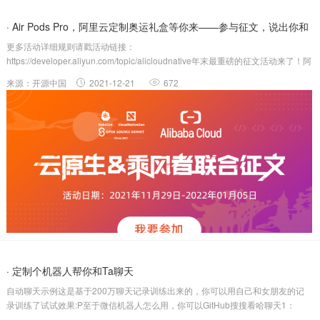
· Air Pods Pro，阿里云定制奥运礼盒等你来——参与征文，说出你和
更多活动详细规则请戳活动链接：
云原生的故事
https://developer.aliyun.com/topic/alicloudnative年末最重磅的征文活动来了！阿
里云云原生团队联合阿里云开发者社区共同发布的“云原生乘风者计划”，诚邀四海
来源：开源中国
2021-12-21
672
技术人入驻，以文汇友，书写天地。我们希望听你聊一聊你和阿里云云原生的....
· 定制个机器人帮你和Ta聊天
自动聊天示例这是基于200万聊天记录训练出来的，你可以用自己和女朋友的记
录训练了试试效果:P至于微信机器人怎么用，你可以GitHub搜搜看哈聊天1：
user:在吗？bot:在user:在干嘛呢？bot:看电视user:看啥电视呀bot:活色生香user: