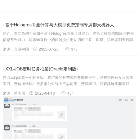
· 基于Hologres向量计算与大模型免费定制专属聊天机器人
简介：本文为您介绍如何基于Hologres向量计算能力，结合大模型的阅读理解和
信息整合能力，对该垂直行业的问题提供更贴切的回答，即费、快速定制专属聊
天机器人。背景信息大模型可以广泛应用于各行各业。使用大模型定制聊天机器
来源：开源中国
2023-07-26
375
人，除了训练大模型的方式外，还可以使用提示词微调（Prompt-tuning）.....
· XXL-JOB定时任务框架(Oracle定制版)
特点xxl-job是一个轻量级、易扩展的分布式任务调度平台，能够快速开发和简单
学习。开放源代码并被多家公司线上产品使用，开箱即用。尽管其确实非常好
用，但我在工作中使用的是Oracle数据库，因为xxl-job是针对MySQL设计的，所
来源：博客园
2023-04-13
454
以使用起来需要进行一些魔改。为了方便后人使用，我已经创建了许多S....