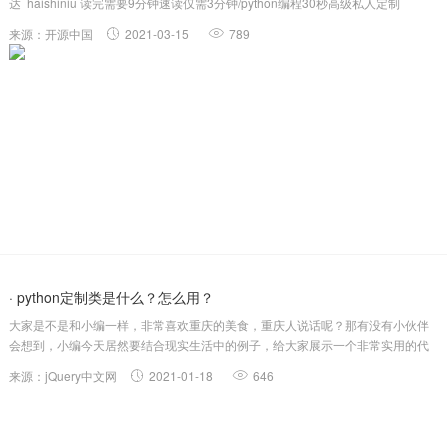
达 haishiniu 读完需要9分钟速读仅需3分钟/python编程30秒高级私人定制
Response对象，十倍扩展效率/注:这篇文章很长，但我保证你看完后能进行高度
来源：开源中国
2021-03-15
789
自定义Response提神开发效率。...
· python定制类是什么？怎么用？
大家是不是和小编一样，非常喜欢重庆的美食，重庆人说话呢？那有没有小伙伴
会想到，小编今天居然要结合现实生活中的例子，给大家展示一个非常实用的代
码示例，下面就以重庆为主题，教大家如何定制python的类，一起来看下吧~一、
来源：jQuery中文网
2021-01-18
646
类的定制创造（属于自己）的属性或方法，如籍贯开头是重庆市（属性）、会说
重庆话（方法...