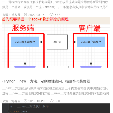
一、远程执行命令程序解决粘包问题1、tcp协议的流式问题应用程序所看到的数
题，定制复杂的报头
据是一个整体，或说是一个流（stream），一条消息有多少字节对应用程序是不
可见的，因此TCP协议是面向流的协议，这也是容易出现粘包问题的原因。2、粘
来源：博客园
2020-08-14
577
包现象只有TCP有粘包现象，UDP永远不会粘包 这里缓存的作用：...
· Python__new__方法、定制属性访问、描述符与装饰器
__new__方法的运行顺序 装饰器的概念的用法 三个内置装饰器 类中属性的访问
过程 __new__方法 创建实例的方法 __new__方法是在类创建实例的时候自动调
用的 实例是通过类里面的__new__方法创建出来的 先调用__new__方法创建实
来源：博客园
2019-10-29
650
例，再调用__in...