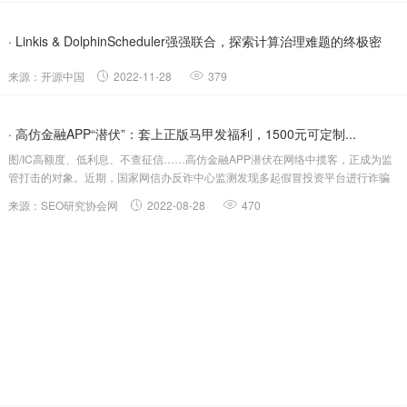
· Linkis & DolphinScheduler强强联合，探索计算治理难题的终极密
码！
来源：开源中国
2022-11-28
379
· 高仿金融APP“潜伏”：套上正版马甲发福利，1500元可定制...
图/IC高额度、低利息、不查征信……高仿金融APP潜伏在网络中揽客，正成为监
管打击的对象。近期，国家网信办反诈中心监测发现多起假冒投资平台进行诈骗
的事件。诈骗人员假冒京东金融、马上金融、360借条等平台，推出大量“李鬼”式
来源：SEO研究协会网
2022-08-28
470
APP，以相似标志和产品介绍以假乱真，并以“小额返利”等诱导网民进行访问下
载，...