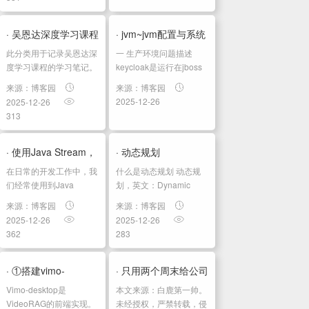
所以今天我就从我自己的
SEO
视角和大家聊一聊我眼中
的 OceanBase 在近期
· 吴恩达深度学习课程
· jvm~jvm配置与系统
Java
开...
此分类用于记录吴恩达深
一 生产环境问题描述
四：计算机视觉 第三
配置的关系
IOS
度学习课程的学习笔记。
keycloak是运行在jboss
课程相关信息链接如下：
上面，并且部署到了容器
周：检测算法...
linux
来源：博客园
来源：博客园
原课程视频链接：[双语
里，在k8s上面进行编
2025-12-26
2025-12-26
字幕]吴恩达深度学习
排，现在遇到gc在某个时
mysql/redis
313
deeplearning.ai github
刻垃圾回收速度变慢，
小
课程资料，含课件与笔
CPU接近100%，容器导
记:吴恩达深度学习教...
致存活探针失败，容器最
· 使用Java Stream，
· 动态规划
程
后重启...
在日常的开发工作中，我
什么是动态规划 动态规
将集合转换为一对一
序
们经常使用到Java
划，英文：Dynamic
Stream，特别是Stream
Programming，简称
Ma...
人
来源：博客园
来源：博客园
API中提供的
DP，如果某一问题有很
2025-12-26
2025-12-26
工
Collectors.toList()收集
多重叠子问题，使用动态
362
283
器， 但有些场景下，我
规划是最有效的。 所以
AI
们需要将集合转换为
动态规划中每一个状态一
H5
Map，这时候就需要使
定是由上一个状态推导出
· ①搭建vimo-
· 只用两个周末给公司
用...
来的，这一点...
游
Vimo-desktop是
本文来源：白鹿第一帅。
desktop本地运行环境
省了450$/月：从多数
VideoRAG的前端实现。
未经授权，严禁转载，侵