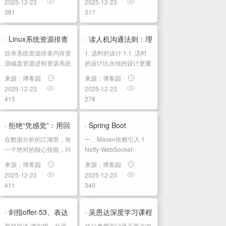
2025-12-23
2025-12-23
密码：root 2. 禁用
字幕]吴恩达深度学习
381
317
reflector 服务 2020 ...
deeplearning.ai github
课程资料，含课件与笔
记:吴恩达深度学习教...
· Linux系统资源排查
· 读人机沟通法则：理
目录系统资源排查内存资
1. 适时的设计 1.1. 适时
以及修改限制
解数字世界的设计与
源磁盘资源进程资源系统
的设计比永恒的设计更重
资源限制Cgroup级别系
要 1.2. Scrum 1.2.1. 发布
形成04机器是...
来源：博客园
来源：博客园
统级别修
一个不完整但会进行多次
2025-12-23
2025-12-23
改/etc/sysctl.conf用户级
迭代的产品，而非试图交
415
278
别 系统资源排查 内存资
付一个完整的...
源 最常用的内存查看命
令 free -h ...
· 拒绝“凭感觉”：用回
· Spring Boot
在数据分析的江湖里，有
一、Maven依赖引入 1.
归分析看透数据背后
WebSocket方案终
一个绝对的核心技能，叫
Netty-WebSocket-
做回归分析
Spring-Boot-Starter
的秘密
极...
来源：博客园
来源：博客园
（Regression
org.yeauty...
2025-12-23
2025-12-23
Analysis）。 无论你是刚
411
340
入行的新手，还是想要进
阶的老手，掌握它，你就
拥有了预测未来的“水晶
· 剑指offer-53、表达
· 吴恩达深度学习课程
球”。 很多初学者一听...
题⽬描述 请实现⼀个函
此分类用于记录吴恩达深