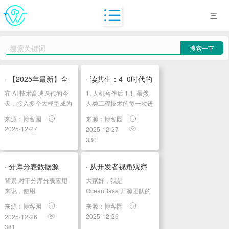
代
码
搜索一下
全
部
· 【2025年最新】全
· 读共生：4_0时代的
erlo
在 AI 技术高速迭代的今
1. 人机合作后 1.1. 虽然
面解析 poloapi.top...
人机关系02人机合作
动
天，接入多个大模型成为
人类工程技术的每一次进
技术产品的重要能力，无
步都需要解决难度更大的
后
态
来源：博客园
来源：博客园
论是构建智能客服、生成
问题，但渴望解决问题的
2025-12-27
2025-12-27
技
式内容中台，还是开发自
精神始终推动着人类不断
330
动化助手，都需要支持
创新 1.1.1. 目标一如既往
术
GPT、Claude、
地不是取代人...
栈
Gemini、其他语言或多
· 分库分表数据源
· 从开发者视角观察
模态模型。单个...
背景 对于分库分表应用
大家好，我是
PHP
ShardingSphereData...
OceanBase 开源的
来说，使用
OceanBase 开源团队的
python
org.apache.shardingsphere.driver.jdbc.core.datasource.ShardingSphereDataSo
一名研发同学，最近一年
AI...
来源：博客园
来源：博客园
是一个不错...
紧跟公司的 DATA X AI 战
2025-12-26
2025-12-26
Jquery
略在做相关的研发工作，
381