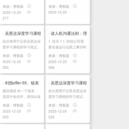
戏
目前该项目仍是不稳定阶
权必究！ 前言 传统 AI 应
据库架构...
来源：博客园
来源：博客园
体
段，在环境配置上也遇到
用往往需要组合多个数据
2025-12-25
2025-12-25
了很多问题。 一、conda
库：PostgreSQL 存储结
验
277
环境配置 conda create --
构化数据，Elasticsearch
name vimo pyth...
做全文搜索，Milvus 做...
· 吴恩达深度学习课程
· 读人机沟通法则：理
此分类用于记录吴恩达深
1. 排斥 1.1. 科技公司需
四：计算机视觉 第三
解数字世界的设计与
度学习课程的学习笔记。
要全速运行以跟上摩尔时
课程相关信息链接如下：
间尺度，这加大了在潜在
周：检测算...
形成06机器让...
来源：博客园
来源：博客园
原课程视频链接：[双语
雇员中优化“文化适配度”
2025-12-25
2025-12-25
字幕]吴恩达深度学习
1.1.1. 意味着招聘“和我们
293
268
deeplearning.ai github
一样”的人—的压力 1....
课程资料，含课件与笔
记:吴恩达深度学习教...
· 剑指offer-55、链表
· 吴恩达深度学习课程
题⽬描述 给⼀个链表，
此分类用于记录吴恩达深
中环的⼊⼝节点
四：计算机视觉 第三
若其中包含环，请找出该
度学习课程的学习笔记。
链表的环的⼊⼝结点，否
课程相关信息链接如下：
周：检测算...
来源：博客园
来源：博客园
则，输出null 。 例如，输
原课程视频链接：[双语
2025-12-25
2025-12-24
⼊{1,2},{3,4,5} 时，对应
字幕]吴恩达深度学习
303
329
的环形链表如下图所示：
deeplearning.ai github
可以看到环的⼊⼝结点的
课程资料，含课件与笔