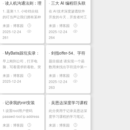
结点值为3，所以...
记:吴恩达深度学习教...
· 读人机沟通法则：理
· 三大 AI 编程巨头联
1. 遥测 1.1. 小铃铛尖锐
在 AI 技术深度渗透软件
解数字世界的设计与
手！Polocode.ai ...
的叮当声让我们拥有某种
开发的今天，开发者对工
低科技水平的感知能力，
具的需求早已超越单一功
形成05机器可...
来源：博客园
来源：博客园
让我们知道有人在前台
能的局限。能够整合顶尖
2025-12-24
2025-12-24
1.2. “遥测”(telemetry)这
技术、覆盖全流程的一站
261
264
个词诞生于19世纪的法
式平台，成为突破效率瓶
国，...
颈的关键。Polocode.ai
的横空出世，正以革命性
· MyBatis踩坑实录：
· 剑指offer-54、字符
的整合...
早上刚到公司，打开电
题⽬描述 请实现⼀个函
那些不报错但让你
流中第一个不重复的
脑，写着需求听着歌。突
数⽤来找出字符流中第⼀
然钉钉一响，测试发来消
个只出现⼀次的字符。例
debug...
字符
来源：博客园
来源：博客园
息："你那个接口报错
如，当从字符流中只读出
2025-12-24
2025-12-24
了"。打开日志一看，
前两个字符" go "时，第
263
MyBatis又炸了。 说实
⼀个只出现⼀次的字符
话，MyBatis这玩意儿平
是" g "。当从该字符流中
时挺好用的，但有时候报
读出前六个字符“ google
· 记录我的niri安装
· 吴恩达深度学习课程
的错真让人摸...
"...
1.设置root用户密码
此分类用于记录吴恩达深
四：计算机视觉 第三
passwd root ip address
度学习课程的学习笔记。
查看ip地址，远程连接 ip
课程相关信息链接如下：
周：检测算...
来源：博客园
来源：博客园
端口为22。用户：root，
原课程视频链接：[双语