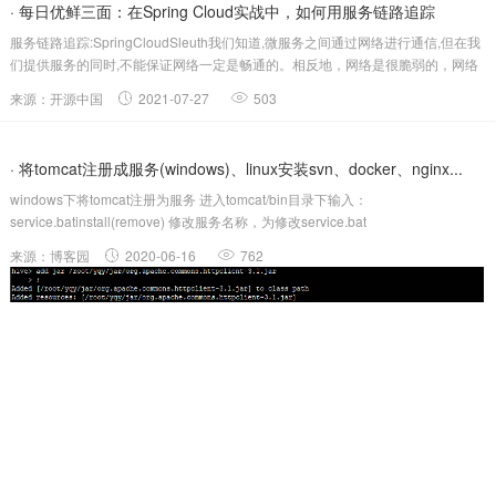
· 每日优鲜三面：在Spring Cloud实战中，如何用服务链路追踪
服务链路追踪:SpringCloudSleuth我们知道,微服务之间通过网络进行通信,但在我
Sleuth？
们提供服务的同时,不能保证网络一定是畅通的。相反地，网络是很脆弱的，网络
资源也有限，因此我们有必要追踪每个网络请求，了解它们经过了哪些微服务，
来源：开源中国
2021-07-27
503
延迟多少，每个请求所耗费的时间等。只有这样能更好地分析系统瓶颈，....
· 将tomcat注册成服务(windows)、linux安装svn、docker、nginx...
windows下将tomcat注册为服务 进入tomcat/bin目录下输入：
service.batinstall(remove) 修改服务名称，为修改service.bat
remSetdefaultServicename setSERVICE_NAME=Tomcat6qd setPR_DISPL...
来源：博客园
2020-06-16
762