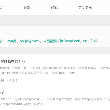
页
案例
代码
定制需求
令行
、
java类
、
poi解析excel
、
从图灵测试到DeepSeek
、
30
、
补码
识汇总（保姆级教程！~）
MyBatis框架的一个增强工具，主要目的是简化MyBatis的开发过程，提供更加简洁、方
is-Plus提供了许多开箱即用的功能，包括自动CRUD代.....
:29
219
该换了！
6019929519177735使用fluentmybatis可以不用写具体的xml文件，通过javaa
mapper中再组装参数。那对比....