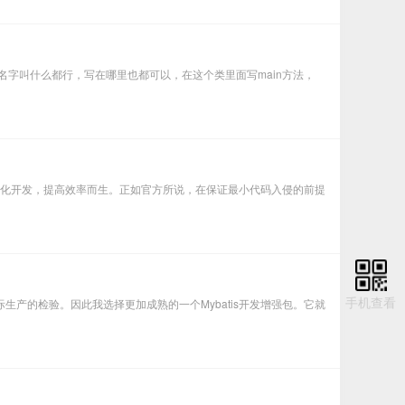
.3写一个类Generator，名字叫什么都行，写在哪里也都可以，在这个类里面写main方法，
不做改变，为简化开发，提高效率而生。正如官方所说，在保证最小代码入侵的前提
手机查看
实际生产的检验。因此我选择更加成熟的一个Mybatis开发增强包。它就