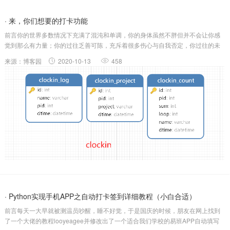
· 来，你们想要的打卡功能
前言​你的世界多数情况下充满了混沌和单调，你的身体虽然不胖但并不会让你感
觉到那么有力量；你的过往乏善可陈，充斥着很多伤心与自我否定，你过往的未
来也没有惊喜在场。你想要一场新生，想要一次脱胎换骨，没有行动，一切都是
来源：博客园
2020-10-13
458
空想，依旧忍受痛苦与弱小。一点一滴的积累，才能感受飞轮转起来时的酣畅淋
漓，才会有气...
· Python实现手机APP之自动打卡签到详细教程（小白合适）
前言每天一大早就被测温员吵醒，睡不好觉，于是国庆的时候，朋友在网上找到
了一个大佬的教程looyeagee并修改出了一个适合我们学校的易班APP自动填写