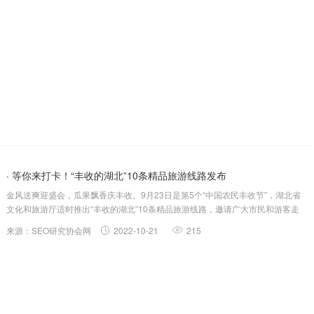
纳闷了，问题出...
· 等你来打卡！“丰收的湖北”10条精品旅游线路发布
金风送爽迎盛会，瓜果飘香庆丰收。9月23日是第5个“中国农民丰收节”，湖北省
文化和旅游厅适时推出“丰收的湖北”10条精品旅游线路，邀请广大市民和游客走
进荆山楚水，共享一季丰收喜悦。此次省文化和旅游厅推出的10条精品旅游线
来源：SEO研究协会网
2022-10-21
215
路，分别以“庆、贺、赞、保、品、说、爱、乐、迎、唱”丰收为主题，分为“荆山
楚水庆...