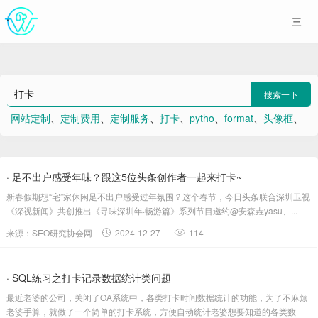
搜索一下
网站定制
、
定制费用
、
定制服务
、
打卡
、
pytho
、
format
、
头像框
、
测试
、
Python编程从入门到实践
、
百行
· 足不出户感受年味？跟这5位头条创作者一起来打卡~
新春假期想“宅”家休闲足不出户感受过年氛围？这个春节，今日头条联合深圳卫视
《深视新闻》共创推出《寻味深圳年·畅游篇》系列节目邀约@安森垚yasu、...
来源：SEO研究协会网
2024-12-27
114
· SQL练习之打卡记录数据统计类问题
最近老婆的公司，关闭了OA系统中，各类打卡时间数据统计的功能，为了不麻烦
老婆手算，就做了一个简单的打卡系统，方便自动统计老婆想要知道的各类数