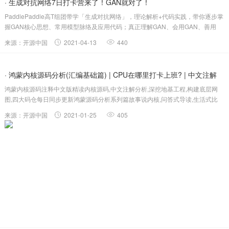
· 生成对抗网络7日打卡营来了！GAN就对了！
PaddlePaddle高T组团带学「生成对抗网络」，理论解析+代码实践，带你逐步掌
握GAN核心思想、常用模型脉络及应用代码；真正理解GAN、会用GAN、善用
GAN。开课时间：周四晚上八点半正式开营，每晚1小时，连讲7天，全程直播！
来源：开源中国
2021-04-13
440
｜4月15日～4月22日课程官方群（看直播、交流学习）：搜索群号.....
· 鸿蒙内核源码分析(汇编基础篇) | CPU在哪里打卡上班? | 中文注解
鸿蒙内核源码注释中文版精读内核源码,中文注解分析,深挖地基工程,构建底层网
HarmonyOS...
图,四大码仓每日同步更新鸿蒙源码分析系列篇故事说内核,问答式导读,生活式比
喻,表格化说明,图形化展示,主流站点每日同步更新本篇通过拆解一段很简单的汇
来源：开源中国
2021-01-25
405
编代码来快速认识汇编,为读懂鸿蒙汇编打基础.系列篇后续将逐个剖析鸿蒙的汇...