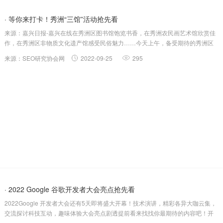
· 等你来打卡！秀洲“三馆”活动抢先看
来源：嘉兴日报-嘉兴在线在秀洲区图书馆饱览书香，在秀洲农民画艺术馆欣赏佳
作，在秀洲区非物质文化遗产馆感受民俗魅力……今天上午，备受期待的秀洲区
图书馆、秀洲农民画艺术馆、秀洲区非物质文化遗产馆开馆启用，秀洲文化生活
来源：SEO研究协会网
2022-09-25
295
再添“浓墨重彩”。秀洲区图书馆秀洲区图书馆建筑面积约1.2万平方米，总藏书规
模40万册，...
· 2022 Google 谷歌开发者大会亮点抢先看
2022Google 开发者大会还有5天即将盛大开幕！技术演讲，精彩各异大咖云集，
交流探讨科技互动，趣味体验大会亮点剧透提前看来找找你最期待的内容吧！开
发技术更新携手期待9月14日大会主旨演讲闪亮登场，24个产品线和话题最新动