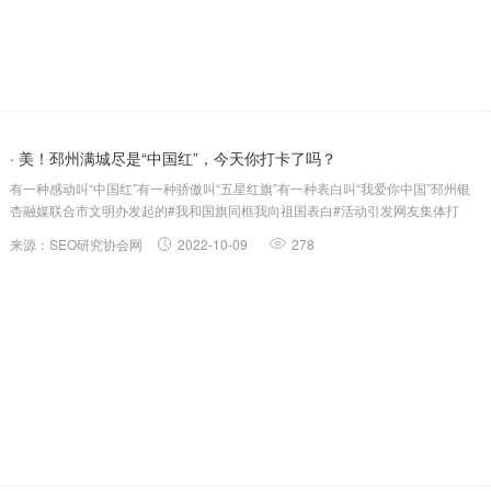
· 美！邳州满城尽是“中国红”，今天你打卡了吗？
有一种感动叫“中国红”有一种骄傲叫“五星红旗”有一种表白叫“我爱你中国”邳州银
杏融媒联合市文明办发起的#我和国旗同框我向祖国表白#活动引发网友集体打
卡！▼【邳州，红了！“我和国旗同框”等你一起表白祖国！】让我们通过一组组照
来源：SEO研究协会网
2022-10-09
278
片感受那抹“最美中国红”沿街商铺红了邳州的大街小巷陆续悬挂起一面面鲜艳的国
旗形...