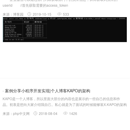
userid //首先获取需要的access_token
$access_token=json_decode($this-
来源：博客园
2019-10-15
533
>getWork($url='https://qyapi.weixin.qq.com/cgi-b.....
· 案例分享小程序开发实现|个人博客KAPO的架构
KAPO是一个人博客，所以里面大部分的内容也是展示的一些自己的信息和作
品。初衷是想向大家介绍我自己。私心就是为了面试的时候能够装X.KAPO的架构
图博客主要分为三大模块：文章、项目，我文章：包含精选文章和普通文章。精
来源：php中文网
2018-08-04
1426
选文章是访问量较高的文章项目：介绍了一些我做的项目我：包含打卡和文章类
型（前端，运维...