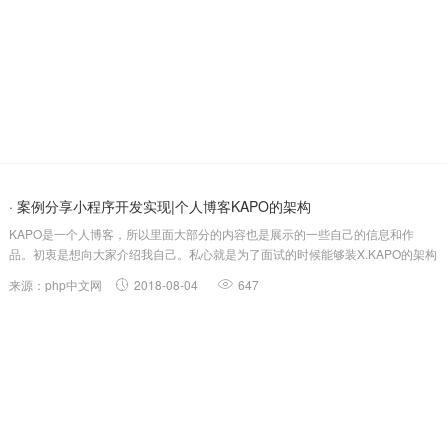
· 案例分享小程序开发实现|个人博客KAPO的架构
KAPO是一个人博客，所以里面大部分的内容也是展示的一些自己的信息和作
品。初衷是想向大家介绍我自己。私心就是为了面试的时候能够装X.KAPO的架构
图博客主要分为三大模块：文章、项目，我文章：包含精选文章和普通文章。精
来源：php中文网
2018-08-04
647
选文章是访问量较高的文章项目：介绍了一些我做的项目我：包含打卡和文章类
型（前端，运维...