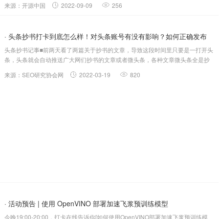
来源：开源中国
2022-09-09
256
态，80+个技术专题演讲向开发者全面在线开放。你可以...
· 头条抄书打卡到底怎么样！对头条账号有没有影响？如何正确发布
头条抄书记事■前两天看了两篇关于抄书的文章，导致这段时间里只要是一打开头
呢...
条，头条就会自动推送广大网们抄书的文章或者微头条，各种文章微头条全是抄
书的，抄什么类型的都有。■这也算是又在头条掀起了一股抄书浪潮，当然这其实
来源：SEO研究协会网
2022-03-19
820
也为很多创作小白提供了很好赚取收益的机会，而且相比做其他的，抄书其实很
好做也特别简单，...
· 活动预告 | 使用 OpenVINO 部署加速飞浆预训练模型
今晚19:00-20:00，打卡在线告诉你[如何使用OpenVINO部署加速飞浆预训练模