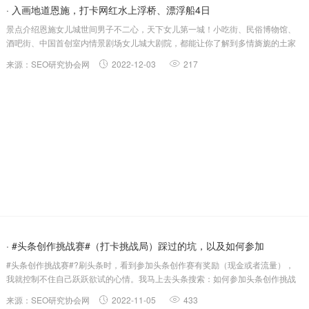
· 入画地道恩施，打卡网红水上浮桥、漂浮船4日
景点介绍恩施女儿城世间男子不二心，天下女儿第一城！小吃街、民俗博物馆、
酒吧街、中国首创室内情景剧场女儿城大剧院，都能让你了解到多情旖旎的土家
族风情，感受这个少数民族的生活文化。还可以亲身体验土家族的摔碗酒、摆手
来源：SEO研究协会网
2022-12-03
217
舞等土家风俗。这是一个在一座城里看尽恩施民俗风情的地方，能够恩施本土阿
哥幺妹同聚一地。恩施...
· #头条创作挑战赛#（打卡挑战局）踩过的坑，以及如何参加
#头条创作挑战赛#?刷头条时，看到参加头条创作赛有奖励（现金或者流量），
我就控制不住自己跃跃欲试的心情。我马上去头条搜索：如何参加头条创作挑战
赛？头条创作挑战赛的入口？了解后我就马上在我每一条微头条上都加上#头条创
来源：SEO研究协会网
2022-11-05
433
作挑战赛#话题，连着发了两次，进入活动主页，发现我已参与投稿还是0？我就