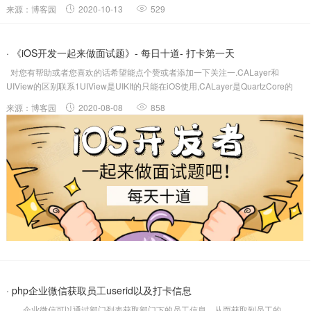
的脚本洛柒尘，但是他们脚本都是要在电脑执行比较方便，但是每天懒狗就是不
来源：博客园
2020-10-13
529
想动，还有就是有些测温员在测温的时候他们在干别的事情就忘记填了，于是我
就根据这....
· 《iOS开发一起来做面试题》- 每日十道- 打卡第一天
对您有帮助或者您喜欢的话希望能点个赞或者添加一下关注一.CALayer和
UIView的区别联系1UIView是UIKIt的只能在iOS使用,CALayer是QuartzCore的
iOS和macos通用2CALayer比UIView更加轻量级,但是可以实现同样的效果
来源：博客园
2020-08-08
858
3UIView的CALayer...
· php企业微信获取员工userid以及打卡信息
企业微信可以通过部门列表获取部门下的员工信息，从而获取到员工的