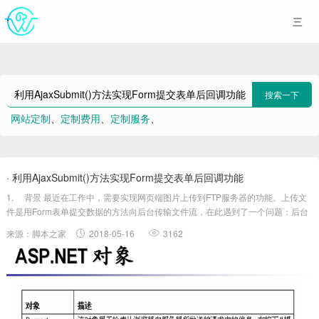
搜索一下
网站定制
、
定制费用
、
定制服务
、
利用AjaxSubmit()方法实现Form提交表单后回调功能
、
攻击代码
、
java类
、
阿里云
、
AVav
、
王者荣耀
、
30
· 利用AjaxSubmit()方法实现Form提交表单后回调功能
1. 背景 最近在工作中，需要实现网页端图片上传到FTP服务器的功能。上传文
件是用Form表单提交数据的方法向后台传输文件流，在此遇到了一个问题：后台
在处理完图片上传功能后，需要向前台回传是否上传成功的状态码、上传失败的
来源：脚本之家
2018-05-16
3162
错误信息和上传成功后的图片URL。但是，用普通Form表单提交的话，没有办
法....