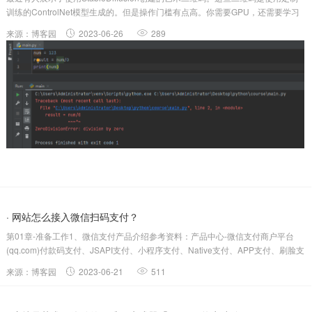
训练的ControlNet模型生成的。但是操作门槛有点高。你需要GPU，还需要学习
如何使用StableDiffusion。现在有一款非常无脑的产品，使用这个产品来创建艺
来源：博客园
2023-06-26
289
术二维码，最大的门槛就是没有门槛！尤其适...
· 网站怎么接入微信扫码支付？
第01章-准备工作1、微信支付产品介绍参考资料：产品中心-微信支付商户平台
(qq.com)付款码支付、JSAPI支付、小程序支付、Native支付、APP支付、刷脸支
付1.1、付款码支付用户展示微信钱包内的“付款码”给商家，商家扫描后直接完成
来源：博客园
2023-06-21
511
支付，适用于线下面对面收银的场景。1.2、JS...