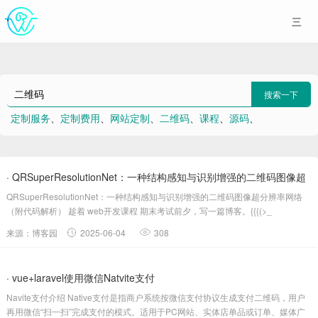
搜索一下
定制服务
、
定制费用
、
网站定制
、
二维码
、
课程
、
源码
、
002.Ceph安装部署
、
提交表单
、
Heartbeat部署及httpd高可用
、
cmd重启
· QRSuperResolutionNet：一种结构感知与识别增强的二维码图像超
QRSuperResolutionNet：一种结构感知与识别增强的二维码图像超分辨率网络
分辨率网络（...
（附代码解析） 趁着 web开发课程 期末考试前夕，写一篇博客。{{{(>_
来源：博客园
2025-06-04
308
· vue+laravel使用微信Natvite支付
Navite支付介绍 Native支付是指商户系统按微信支付协议生成支付二维码，用户
再用微信“扫一扫”完成支付的模式。适用于PC网站、实体店单品或订单、媒体广