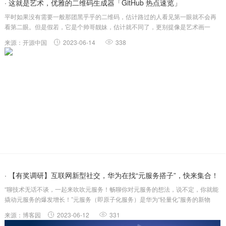
· 这就是艺术，优雅的二维码生成器「GitHub 热点速览」
平时如果没有需要一般那团黑乎乎的二维码，估计路过的人看见第一眼就不会再
看第二眼。但是假若，它是个帅哥靓妹，估计就不同了，更别提像是艺术画一
样，将编码图案融入到画里的二维码生成器qrbtf作者的新作，怎一个美字了得。
来源：开源中国
2023-06-14
338
二维码尚且可以如此优雅，英特尔怎么能甘于人后呢？本周它并开源了一款对眼
睛有好的字体，....
· 【有奖调研】互联网新型社交，华为在找“元服务搭子”，快来集合！
“聊技术无话不谈，一起来吹吹元服务！畅聊你对元服务的想法，说不定，你就能
撬动元服务的爆发增长！”元服务（即原子化服务）是华为“轻量化”服务的新物
种，可提供全新的服务和交互方式，让应用化繁为简，让服务触手可及！基于鸿
来源：博客园
2023-06-12
331
蒙万能卡片，元服务可实现应用功能在桌面“永远打开”，实现智能推荐、服务直