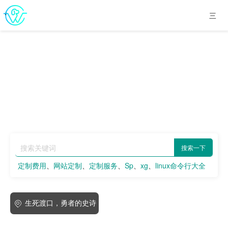
搜索一下
定制费用
、
网站定制
、
定制服务
、
Sp
、
xg
、
linux命令行大全
、
scp
、
poi
、
fastapi
、
erlo
生死渡口，勇者的史诗